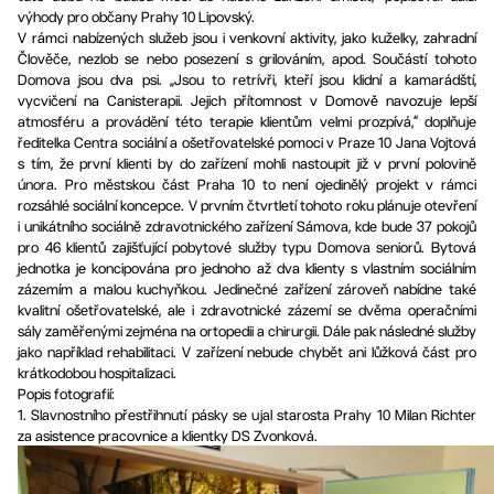
výhody pro občany Prahy 10 Lipovský.
V rámci nabízených služeb jsou i venkovní aktivity, jako kuželky, zahradní
Člověče, nezlob se nebo posezení s grilováním, apod. Součástí tohoto
Domova jsou dva psi. „Jsou to retrívři, kteří jsou klidní a kamarádští,
vycvičení na Canisterapii. Jejich přítomnost v Domově navozuje lepší
atmosféru a provádění této terapie klientům velmi prozpívá,“ doplňuje
ředitelka Centra sociální a ošetřovatelské pomoci v Praze 10 Jana Vojtová
s tím, že první klienti by do zařízení mohli nastoupit již v první polovině
února. Pro městskou část Praha 10 to není ojedinělý projekt v rámci
rozsáhlé sociální koncepce. V prvním čtvrtletí tohoto roku plánuje otevření
i unikátního sociálně zdravotnického zařízení Sámova, kde bude 37 pokojů
pro 46 klientů zajišťující pobytové služby typu Domova seniorů. Bytová
jednotka je koncipována pro jednoho až dva klienty s vlastním sociálním
zázemím a malou kuchyňkou. Jedinečné zařízení zároveň nabídne také
kvalitní ošetřovatelské, ale i zdravotnické zázemí se dvěma operačními
sály zaměřenými zejména na ortopedii a chirurgii. Dále pak následné služby
jako například rehabilitaci. V zařízení nebude chybět ani lůžková část pro
krátkodobou hospitalizaci.
Popis fotografií:
1. Slavnostního přestřihnutí pásky se ujal starosta Prahy 10 Milan Richter
za asistence pracovnice a klientky DS Zvonková.