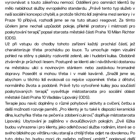
vyrovnávat s touto zákeřnou nemocí. Oddělení pro osmnáct klientů by
mělo nabídnout služby evropského standardu. „Právě tento typ služeb v
naší sociální koncepci chyběl, a protože těchto lidí zejména mezi seniory i v
Praze 10 přibývá, rozhodli jsme se na tuto situaci reagovat. Za tímto
účelem jsme nechali uzpůsobit pokoje, přilehlé prostory i místnosti pro
poskytování terapií,“ popsal starosta městské části Praha 10 Milan Richter
(ODS).
Už při vstupu do chodby tohoto zařízení každý prochází částí, jež
charakterizuje třeba procházku po louce. Tu umocňuje nejen vizuální
pohled na stěny s plakáty rozkvetlé zeleně, ale i hudební kulisa. Obdobně
ztvárněn je průchod i lesem. Postupně se klienti ale i návštěvníci dostanou
na městskou ulici s novinovým stánkem nebo zastávkou hromadné
dopravy. Posedět si mohou třeba i v malé kavárně. „Snažili jsme se,
abychom u těchto lidí evokovali co nejvíce vzpomínek třeba z dětství,
normálního života a podobně. Právě tyto vytvořené kulisy jsou součástí
poskytovaných terapií,“ vysvětluje místostarosta pro sociální oblast
městské části Praha 10 Vladislav Lipovský (ODS).
Terapie jsou navíc doplněny o různé pohybové aktivity a cvičení, četbu a
další možnosti rozvoje paměti. „Pro klienty je tu také k dispozici keramická
dílna, kuchyňka třeba na pečení a zdobení cukroví,“ doplňuje místostarosta
Lipovský. Ubytování je zajištěno v dvoulůžkových pokojích. „Dvě lůžka
budou vyhrazena i pro klienty, jako odlehčovací služba rodinám, které se o
svého blízkého po většinu roku starají a chtějí třeba odjet na dovolenou. Po
tuto dobu ho budou moci do našeho zařízení umístit,“ popisoval další