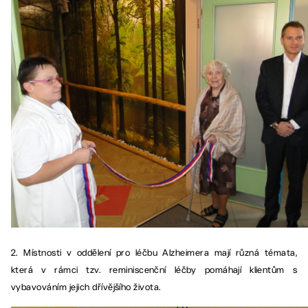
2. Místnosti v oddělení pro léčbu Alzheimera mají různá témata,
která v rámci tzv. reminiscenční léčby pomáhají klientům s
vybavováním jejich dřívějšího života.