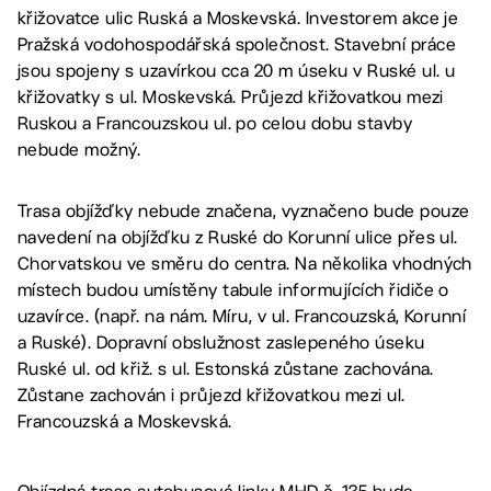
křižovatce ulic Ruská a Moskevská. Investorem akce je
Pražská vodohospodářská společnost. Stavební práce
jsou spojeny s uzavírkou cca 20 m úseku v Ruské ul. u
křižovatky s ul. Moskevská. Průjezd křižovatkou mezi
Ruskou a Francouzskou ul. po celou dobu stavby
nebude možný.
Trasa objížďky nebude značena, vyznačeno bude pouze
navedení na objížďku z Ruské do Korunní ulice přes ul.
Chorvatskou ve směru do centra. Na několika vhodných
místech budou umístěny tabule informujících řidiče o
uzavírce. (např. na nám. Míru, v ul. Francouzská, Korunní
a Ruské). Dopravní obslužnost zaslepeného úseku
Ruské ul. od křiž. s ul. Estonská zůstane zachována.
Zůstane zachován i průjezd křižovatkou mezi ul.
Francouzská a Moskevská.