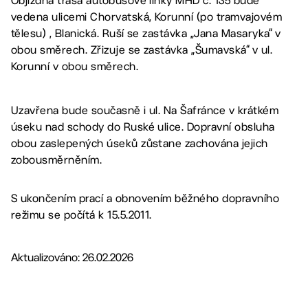
Objízdná trasa autobusové linky MHD č. 135 bude
vedena ulicemi Chorvatská, Korunní (po tramvajovém
tělesu) , Blanická. Ruší se zastávka „Jana Masaryka“ v
obou směrech. Zřizuje se zastávka „Šumavská“ v ul.
Korunní v obou směrech.
Uzavřena bude současně i ul. Na Šafránce v krátkém
úseku nad schody do Ruské ulice. Dopravní obsluha
obou zaslepených úseků zůstane zachována jejich
zobousměrněním.
S ukončením prací a obnovením běžného dopravního
režimu se počítá k 15.5.2011.
Aktualizováno: 26.02.2026