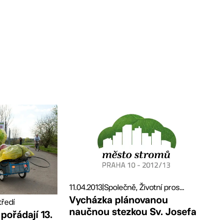
11.04.2013
|
Společně, Životní pros...
Vycházka plánovanou
tředí
naučnou stezkou Sv. Josefa
pořádají 13.