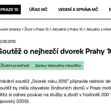
 PRAZE 10
ÚŘAD MČ
VEDENÍ A SPRÁVA MČ
vodní stránka
Život v Praze 10
Aktuálně z Prahy 10
Aktuality z měst
2.06.2010
Soutěž o nejhezčí dvorek Prahy 1
Životní prostředí
Zprávy tiskového mluvčího
nikátní soutěž „Dvorek roku 2010“ připravila radnice d
outěž by měla obyvatele činžovních domů v Praze moti
ítěz si odnes poukaz na služby a zboží v hodnotě 200 ti
ipovský (ODS).