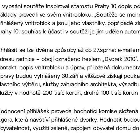
 vypsání soutěže inspiroval starostu Prahy 10 dopis od 
áklady provedli ve svém vnitrobloku. „Soutěže se moh
řihlášený vnitroblok a jsou jeho vlastníky, popřípadě 
rahy 10, souhlas k účasti v soutěži je jim udělen automa
řihlásit se lze dvěma způsoby až do 27.sprna: e-mail
dresu radnice – obojí označeno heslem „Dvorek 2010“.
ontakt, popis vnitrobloku a úprav, přiložená dokumentace
pravy budou vyhlášeny 30.září a vítězové získají pouka
lastního výběru, služby zahradního architekta, výsadb
lužby v hodnotě 200 tisíc korun, druhé 100 tisíc korun a
odnocení přihlášek provede hodnotící komise složená
gora, která navštíví přihlášené dvorky. Hodnotit budou
byvatelnost, využití zeleně, zapojení obyvatel domu do