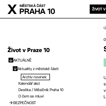
Přejít na hlavní obsah
ŽIVOT V
Ú
0
Život v Praze 10
AKTUÁLNĚ
Přejít na hlavní obsah
Aktuality z městské části
Archiv novinek
U
Kalendář akcí
s
Desítka / Měsíčník Praha 10
v
O čem se mluví
L
BEZPEČNOST