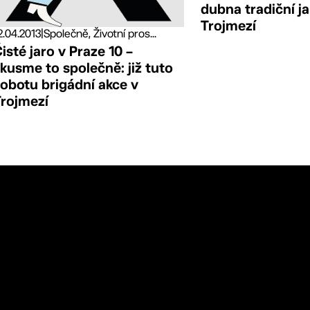
dubna tradiční ja
Trojmezí
2.04.2013
|
Společně, Životní pros...
isté jaro v Praze 10 –
kusme to společně: již tuto
obotu brigádní akce v
Trojmezí