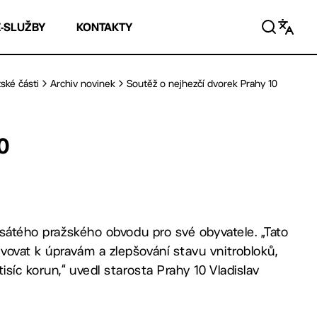
E-SLUŽBY
KONTAKTY
ské části
Archiv novinek
Soutěž o nejhezčí dvorek Prahy 10
0
esátého pražského obvodu pro své obyvatele. „Tato
vovat k úpravám a zlepšování stavu vnitrobloků,
síc korun,“ uvedl starosta Prahy 10 Vladislav