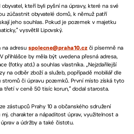
obyvatel, kteří byli pyšní na úpravy, které na své
ou zúčastnit obyvatelé domů, k němuž patří
získají jeho souhlas. Pokud je pozemek v majetku
ticky,“ vysvětlil Lipovský.
em na adresu
či písemně na
spolecne@praha10.cz
 V přihlášce by měla být uvedena přesná adresa,
 (fotky atd.) a souhlas vlastníka. „Nejzdařilejší
zy na odběr zboží a služeb, popřípadě mobiliář dle
u stromů či úpravu pozemků. První místo získá tyto
 třetí v ceně 50 tisíc korun,“ dodal starosta.
 ze zástupců Prahy 10 a občanského sdružení
 mj. charakter a nápaditost úprav, využitelnost a
 úprav a údržby a také čistotu.