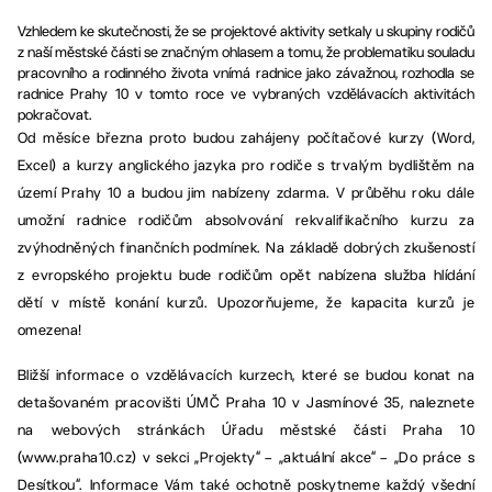
Vzhledem ke skutečnosti, že se projektové aktivity setkaly u skupiny rodičů
z naší městské části se značným ohlasem a tomu, že problematiku souladu
pracovního a rodinného života vnímá radnice jako závažnou, rozhodla se
radnice Prahy 10 v tomto roce ve vybraných vzdělávacích aktivitách
pokračovat.
Od měsíce března proto budou zahájeny počítačové kurzy (Word,
Excel) a kurzy anglického jazyka pro rodiče s trvalým bydlištěm na
území Prahy 10 a budou jim nabízeny zdarma. V průběhu roku dále
umožní radnice rodičům absolvování rekvalifikačního kurzu za
zvýhodněných finančních podmínek. Na základě dobrých zkušeností
z evropského projektu bude rodičům opět nabízena služba hlídání
dětí v místě konání kurzů. Upozorňujeme, že kapacita kurzů je
omezena!
Bližší informace o vzdělávacích kurzech, které se budou konat na
detašovaném pracovišti ÚMČ Praha 10 v Jasmínové 35, naleznete
na webových stránkách Úřadu městské části Praha 10
(www.praha10.cz) v sekci „Projekty“ – „aktuální akce“ – „Do práce s
Desítkou“. Informace Vám také ochotně poskytneme každý všední