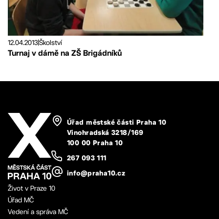
12.04.2013
|
Školství
Turnaj v dámě na ZŠ Brigádníků
Úřad městské části Praha 10
Vinohradská 3218/169
100 00 Praha 10
267 093 111
info@praha10.cz
Život v Praze 10
Úřad MČ
Vedení a správa MČ