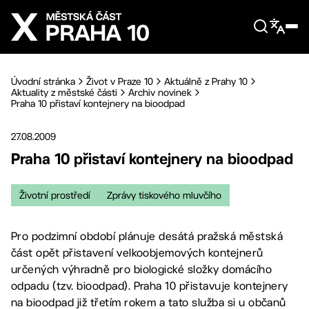
Přejít na hlavní obsah
Úvodní stránka
Život v Praze 10
Aktuálně z Prahy 10
Aktuality z městské části
Archiv novinek
Praha 10 přistaví kontejnery na bioodpad
27.08.2009
Praha 10 přistaví kontejnery na bioodpad
Životní prostředí
Zprávy tiskového mluvčího
Pro podzimní období plánuje desátá pražská městská
část opět přistavení velkoobjemových kontejnerů
určených výhradně pro biologické složky domácího
odpadu (tzv. bioodpad). Praha 10 přistavuje kontejnery
na bioodpad již třetím rokem a tato služba si u občanů