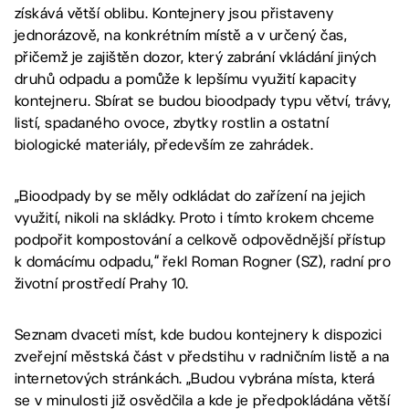
získává větší oblibu. Kontejnery jsou přistaveny
jednorázově, na konkrétním místě a v určený čas,
přičemž je zajištěn dozor, který zabrání vkládání jiných
druhů odpadu a pomůže k lepšímu využití kapacity
kontejneru. Sbírat se budou bioodpady typu větví, trávy,
listí, spadaného ovoce, zbytky rostlin a ostatní
biologické materiály, především ze zahrádek.
„Bioodpady by se měly odkládat do zařízení na jejich
využití, nikoli na skládky. Proto i tímto krokem chceme
podpořit kompostování a celkově odpovědnější přístup
k domácímu odpadu,“ řekl Roman Rogner (SZ), radní pro
životní prostředí Prahy 10.
Seznam dvaceti míst, kde budou kontejnery k dispozici
zveřejní městská část v předstihu v radničním listě a na
internetových stránkách. „Budou vybrána místa, která
se v minulosti již osvědčila a kde je předpokládána větší