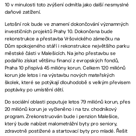
10 v minulosti toto zvýšení odmítla jako další nesmyslné
daňové zatížení.
Letošní rok bude ve znamení dokončování významných
investičních projektů Prahy 10. Dokončena bude
rekonstrukce a přestavba Vršovického zámečku na
Dům spokojeného stáří i rekonstrukce největšího parku
městské části v Malešicích. Na jeho přestavbu se
podařilo získat většinu financí z evropských fondů,
Praha 10 přispívá 45 milióny korun. Celkem 120 miliónů
korun jde letos i na výstavbu nových mateřských
školek, které se potýkají dlouhodobě s velkým převisem
poptávky po umístění dětí.
Do sociální oblasti poputuje letos 79 miliónů korun, přes
20 miliónů korun je vyčleněno i na tzv. chodníkový
program. Zrekonstruován bude i penzion Malešice,
který bude nabízet malometrážní byty pro seniory,
zdravotně postižené a startovací byty pro mladé. Řešit