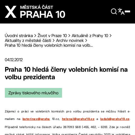
Přejít na hlavní obsah
Úvodní stránka
Život v Praze 10
Aktuálně z Prahy 10
Aktuality z městské části
Archiv novinek
Praha 10 hledá členy volebních komisí na volb...
04.12.2012
Praha 10 hledá členy volebních komisí na
volbu prezidenta
Zprávy tiskového mluvčího
Zájemci o práci ve volebních komisích pro volbu prezidenta se můžou hlásit e-
mailem na
10.cz,
a
.
katerinav@praha
helenal@praha10.cz
ladak@praha10.cz
Případně telefonicky na číslech úřadu 267093 568 (-455, 462, – 639). Zde je rovněž
možné získat bližší informace. Volba prezidenta České republiky 2013 je vyhlášena