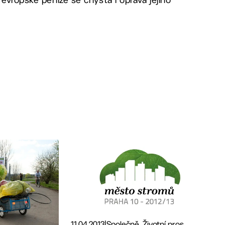
11.04.2013
|
Společně, Životní pros...