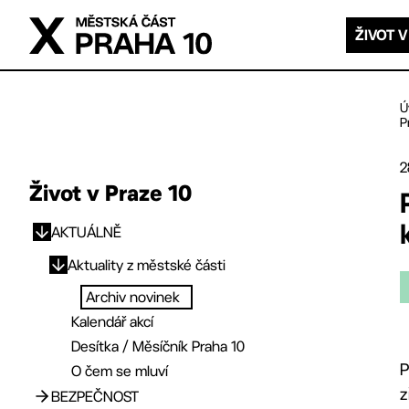
Přejít na hlavní obsah
ŽIVOT V
Ú
P
2
Život v Praze 10
AKTUÁLNĚ
Přejít na hlavní obsah
Aktuality z městské části
Archiv novinek
Kalendář akcí
Desítka / Měsíčník Praha 10
P
O čem se mluví
z
BEZPEČNOST