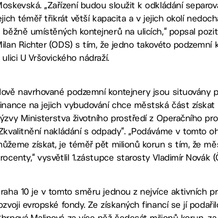
oskevská. „Zařízení budou sloužit k odkládání separ
ejich téměř třikrát větší kapacita a v jejich okolí nedoc
 běžně umístěných kontejnerů na ulicích,“ popsal pozi
ilan Richter (ODS) s tím, že jedno takovéto podzemní k
 ulici U Vršovického nádraží.
ově navrhované podzemní kontejnery jsou situovány př
inance na jejich vybudování chce městská část získat 
ýzvy Ministerstva životního prostředí z Operačního pr
Zkvalitnění nakládání s odpady“. „Podáváme v tomto o
ůžeme získat, je téměř pět milionů korun s tím, že mě
rocenty,“ vysvětlil 1.zástupce starosty Vladimír Novák 
raha 10 je v tomto směru jednou z nejvíce aktivních p
ozvoji evropské fondy. Ze získaných financí se jí podařil
hrpová-Malinová za více něž šedesát milionů korun, za 