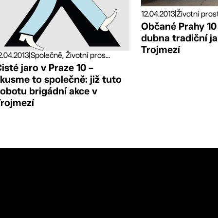
12.04.2013
|
Životní pros
Občané Prahy 10 
dubna tradiční ja
Trojmezí
2.04.2013
|
Společně, Životní pros...
isté jaro v Praze 10 –
kusme to společně: již tuto
obotu brigádní akce v
Trojmezí