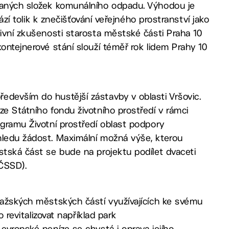
ovaných složek komunálního odpadu. Výhodou je
hází tolik k znečišťování veřejného prostranství jako
tivní zkušenosti starosta městské části Praha 10
ontejnerové stání slouží téměř rok lidem Prahy 10
edevším do hustější zástavby v oblasti Vršovic.
ze Státního fondu životního prostředí v rámci
ogramu Životní prostředí oblast podpory
hledu žádost. Maximální možná výše, kterou
stská část se bude na projektu podílet dvaceti
(ČSSD).
ražských městských částí využívajících ke svému
o revitalizovat například park
evropské peníze se chystá i oprava jejího