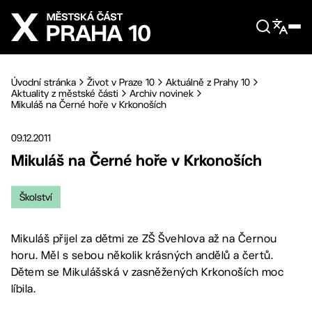
Přejít na hlavní obsah
Úvodní stránka
Život v Praze 10
Aktuálně z Prahy 10
Aktuality z městské části
Archiv novinek
Mikuláš na Černé hoře v Krkonoších
09.12.2011
Mikuláš na Černé hoře v Krkonoších
Školství
Mikuláš přijel za dětmi ze ZŠ Švehlova až na Černou
horu. Měl s sebou několik krásných andělů a čertů.
Dětem se Mikulášská v zasněžených Krkonoších moc
líbila.