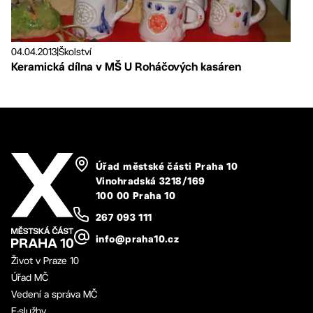
04.04.2013
|
Školství
Keramická dílna v MŠ U Roháčových kasáren
Úřad městské části Praha 10
Vinohradská 3218/169
100 00 Praha 10
267 093 111
info@praha10.cz
Život v Praze 10
Úřad MČ
Vedení a správa MČ
E-služby