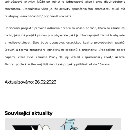
volnočasové aktivity. Může se jednat o jednorázové akce i akce dlouhodobého
charakteru. „Podmínkou však je, že aktivity společenského charakteru musí být
přístupny všem občanům,“ připomněl starosta.
Hodnocení projektů provede odborná porota za účasti občanů, která se zaměří mj.
na to, jaký má projekt přínos pro obyvatele, jaká je míra zapojení místních obyvatel
a realizovatelnost. Dále bude posuzovat estetickou kvalitu provedených zásahů,
úroveň a formu zpracování jednotlivých projektů a originalitu. „Podpoříme dobré
nápady, které zvýší renomé Prahy 10, její vzhled i společenský život,“ uzavřel
Richter podle kterého mají lidé šanci své projekty přihlásit až do 1.června.
Aktualizováno: 26.02.2026
Související aktuality