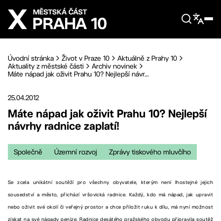
Přejít na hlavní obsah
Úvodní stránka
Život v Praze 10
Aktuálně z Prahy 10
Aktuality z městské části
Archiv novinek
Máte nápad jak oživit Prahu 10? Nejlepší návr...
25.04.2012
Máte nápad jak oživit Prahu 10? Nejlepší
návrhy radnice zaplatí!
Společně
Územní rozvoj
Zprávy tiskového mluvčího
Se zcela unikátní soutěží pro všechny obyvatele, kterým není lhostejné jejich
sousedství a město, přichází vršovická radnice. Každý, kdo má nápad, jak upravit
nebo oživit své okolí či veřejný prostor a chce přiložit ruku k dílu, má nyní možnost
získat na své nápady peníze. Radnice desátého pražského obvodu připravila soutěž