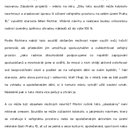
nazvanou Zásobník projektů – město na míru. „Díky této soutěži může kdokoliv
navrhnout a zrealizovat úpravu či oživení veřejného prostoru na celém území Prahy
10,“ vysvětlil starosta Milan Richter. Vítězné návrhy a realizace budou vršovickou
radnicí oceněny zpětnou úhradou nákladů až do výše 100 %.
Podle Richtera nabízí tato soutěž občanům možnost nejen využít svůj tvůrčí
potenciál, ale především jim umožňuje spoluvytvářet a zušlechťovat veřejný
prostor. „Jako radnice dlouhodobě podporujeme co největší zapojování
spoluobčanů a mnohokrát jsme si ověřili, že mnozí z nich chtějí aktivně ovlivňovat
své bezprostřední okolí a podílet se na veřejném dění ve svém bydlišti, “ řekl
starosta. Jeho slova potvrzují i odborníci, kteří říkají, že v místě, kde se lidé podílí
na vzhledu a společenském dění, si k tomuto místu vytváří užší osobní vztah.
Následně pak o tato místa více pečují a chrání je.
A co může být obsahem možných návrhů? Pilotní ročník této „zásobárny“ není
nikterak omezen. Soutěže se může zúčastnit kdokoliv, s jakýmkoliv návrhem, který
se vztahuje k veřejnému prostoru nebo ke společenským aktivitám na území
městské části Prahy 10, ať už se jedná o akce kulturní, společenské, sportovní nebo