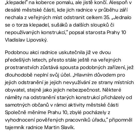
„klepadel“ na koberce pomalu, ale jistě končí. Alespoň v
desáté městské části, kde jich radnice v průběhu září
nechala z veřejných míst odstranit celkem 35. „Jednalo
se o torza klepadel, sušáků a dalších sloupků či
nepoužívaných konstrukcí,“ popsal starosta Prahy 10
Vladislav Lipovský.
Podobnou akci radnice uskutečnila již ve dvou
předešlých letech, přesto stále ještě na veřejných
prostranstvích zůstává spousta podobných zařízení, jež
dlouhodobě neplní svůj účel. „Hlavním důvodem pro
jejich odstranění je jejich nevyužívání ze strany místních
obyvatel, stejně jako jejich nebezpečnost. Některé
náměty na odstranění starých konstrukcí přicházely od
samotných občanů v rámci aktivity městské části
Společně měníme Prahu 10, zbylé pocházely z
vyhodnocení pověřených pracovníků úřadu,“ připomněl
tajemník radnice Martin Slavík.