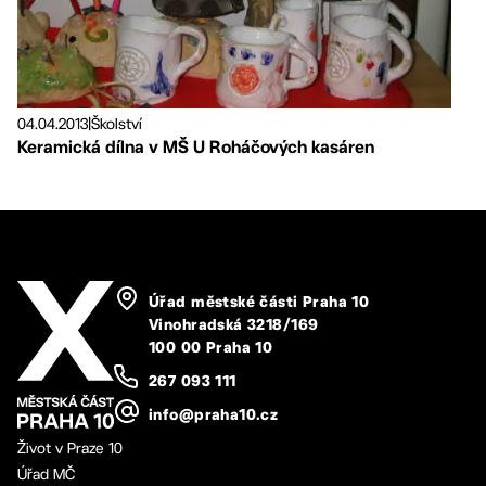
04.04.2013
|
Školství
Keramická dílna v MŠ U Roháčových kasáren
Úřad městské části Praha 10
Vinohradská 3218/169
100 00 Praha 10
267 093 111
info@praha10.cz
Život v Praze 10
Úřad MČ