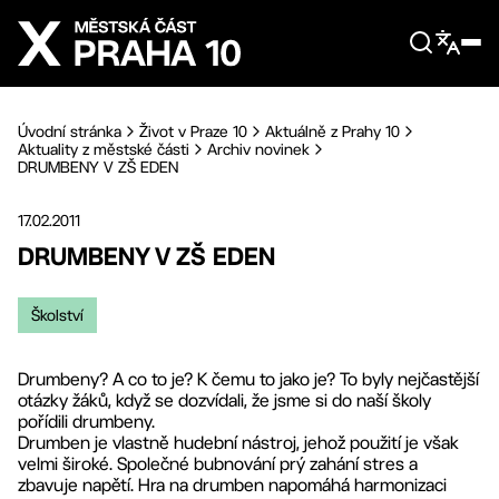
Přejít na hlavní obsah
Úvodní stránka
Život v Praze 10
Aktuálně z Prahy 10
Aktuality z městské části
Archiv novinek
DRUMBENY V ZŠ EDEN
17.02.2011
DRUMBENY V ZŠ EDEN
Školství
Drumbeny? A co to je? K čemu to jako je? To byly nejčastější
otázky žáků, když se dozvídali, že jsme si do naší školy
pořídili drumbeny.
Drumben je vlastně hudební nástroj, jehož použití je však
velmi široké. Společné bubnování prý zahání stres a
zbavuje napětí. Hra na drumben napomáhá harmonizaci