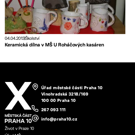
04.04.2013
|
Školství
Keramická dílna v MŠ U Roháčových kasáren
Úřad městské části Praha 10
Vinohradská 3218/169
100 00 Praha 10
267 093 111
info@praha10.cz
Život v Praze 10