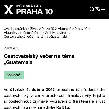
Přejít na hlavní obsah
Úvodní stránka
Život v Praze 10
Aktuálně z Prahy 10
Aktuality z městské části
Archiv novinek
Cestovatelský večer na téma „Guatemala“
29.03.2013
Cestovatelský večer na téma
„Guatemala“
Společně
Ve
proběhne již předposlední
čtvrtek 4. dubna 2013
cestovatelský večer v prostorách Trmalovy vily. Přijďte
si poslechnout zajímavé vyprávění o
z úst
Guatemale
cestovatele a novináře
.
Jirky Kaláta