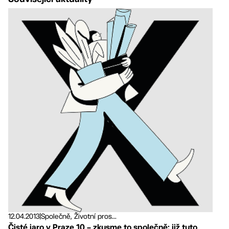
12.04.2013
|
Společně, Životní pros...
Čisté jaro v Praze 10 – zkusme to společně: již tuto