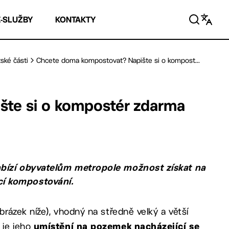
E-SLUŽBY
KONTAKTY
ské části
Chcete doma kompostovat? Napište si o kompost...
te si o kompostér zdarma
abízí obyvatelům metropole možnost získat na
í kompostování.
brázek níže), vhodný na středně velký a větší
 je jeho
umístění na pozemek nacházející se