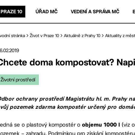
 PRAZE 10
ÚŘAD MČ
VEDENÍ A SPRÁVA MČ
vodní stránka
Život v Praze 10
Aktuálně z Prahy 10
Aktuality z měst
6.02.2019
Chcete doma kompostovat? Napiš
Životní prostředí
dbor ochrany prostředí Magistrátu hl. m. Prahy n
svůj pozemek zdarma kompostér určený pro domác
edná se o plastový kompostér o
(viz o
objemu 1000 l
ozemek – zahradu. Podmínkou pro získání kompostéru