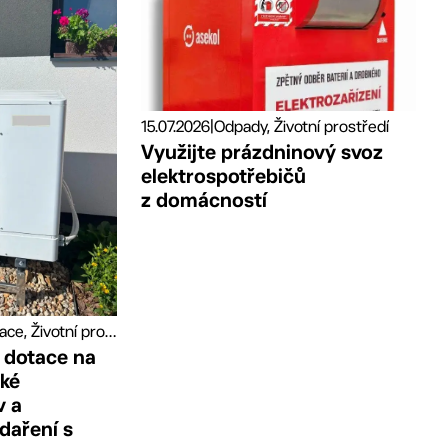
15.07.2026
|
Odpady, Životní prostředí
Využijte prázdninový svoz
elektrospotřebičů
z domácností
Granty a dotace, Životní prostředí
 dotace na
cké
v a
daření s