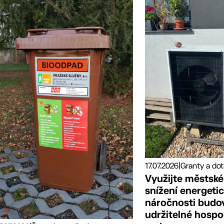
17.07.2026
|
Využijte městské
snížení energeti
náročnosti budo
udržitelné hospo