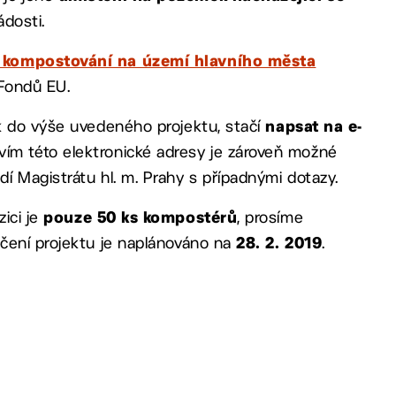
ádosti.
 kompostování na území hlavního města
 Fondů EU.
k do výše uvedeného projektu, stačí
napsat na e-
tvím této elektronické adresy je zároveň možné
í Magistrátu hl. m. Prahy s případnými dotazy.
ici je
, prosíme
pouze 50 ks kompostérů
čení projektu je naplánováno na
.
28. 2. 2019