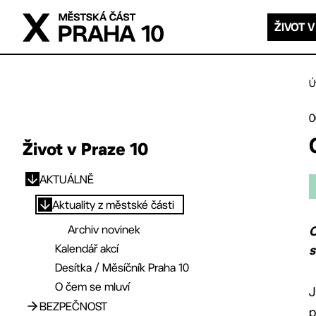
Přejít na hlavní obsah
ŽIVOT V
Ú
0
Život v Praze 10
AKTUÁLNĚ
Přejít na hlavní obsah
Aktuality z městské části
Archiv novinek
O
Kalendář akcí
Desítka / Měsíčník Praha 10
O čem se mluví
J
BEZPEČNOST
p