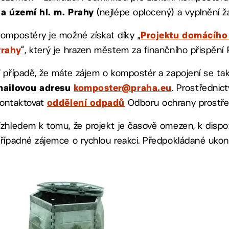
(nejlépe oplocený) a vyplnění ž
a území hl. m. Prahy
ompostéry je možné získat díky „
Projektu domácího
“, který je hrazen městem za finančního přispění
Prahy
 případě, že máte zájem o kompostér a zapojení se ta
. Prostřednic
mailovou adresu
komposter@praha.eu
ontaktovat
Odboru ochrany prostřed
oddělení odpadů
zhledem k tomu, že projekt je časově omezen, k dispoz
řípadné zájemce o rychlou reakci. Předpokládané ukon