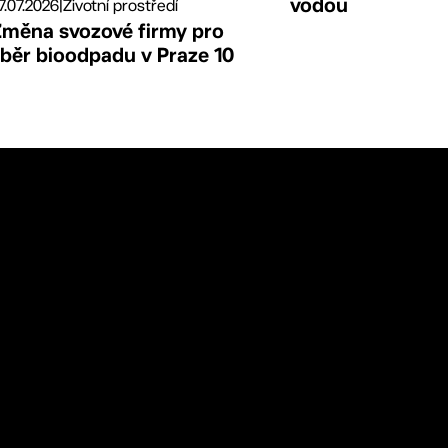
vodou
7.07.2026
|
Životní prostředí
Změna svozové firmy pro
sběr bioodpadu v Praze 10