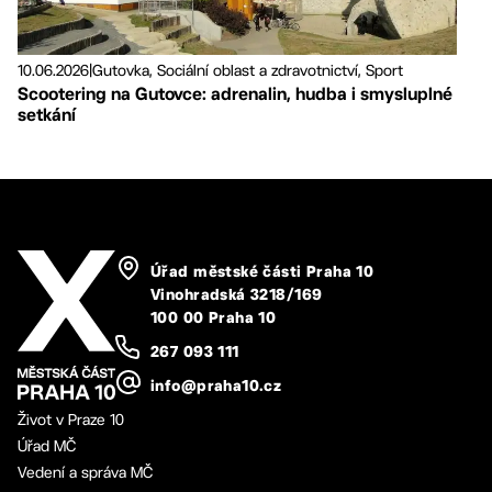
10.06.2026
|
Gutovka, Sociální oblast a zdravotnictví, Sport
Scootering na Gutovce: adrenalin, hudba i smysluplné
setkání
Úřad městské části Praha 10
Vinohradská 3218/169
100 00 Praha 10
267 093 111
info@praha10.cz
Život v Praze 10
Úřad MČ
Vedení a správa MČ