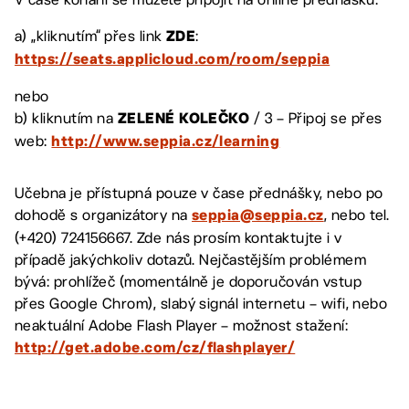
a) „kliknutím“ přes link
:
ZDE
https://seats.applicloud.com/room/seppia
nebo
b) kliknutím na
/ 3 – Připoj se přes
ZELENÉ KOLEČKO
web:
http://www.seppia.cz/learning
Učebna je přístupná pouze v čase přednášky, nebo po
dohodě s organizátory na
, nebo tel.
seppia@seppia.cz
(+420) 724156667. Zde nás prosím kontaktujte i v
případě jakýchkoliv dotazů. Nejčastějším problémem
bývá: prohlížeč (momentálně je doporučován vstup
přes Google Chrom), slabý signál internetu – wifi, nebo
neaktuální Adobe Flash Player – možnost stažení:
http://get.adobe.com/cz/flashplayer/