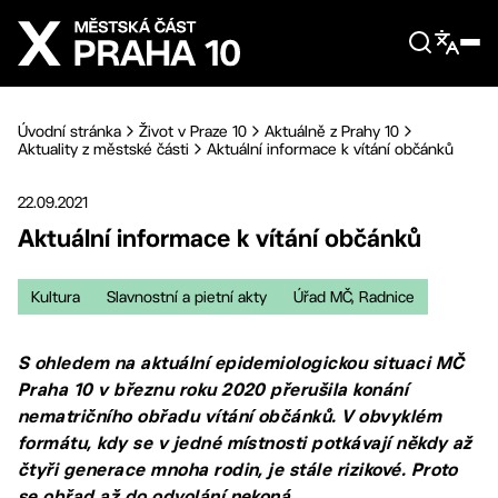
Přejít na hlavní obsah
Úvodní stránka
Život v Praze 10
Aktuálně z Prahy 10
Aktuality z městské části
Aktuální informace k vítání občánků
22.09.2021
Aktuální informace k vítání občánků
Kultura
Slavnostní a pietní akty
Úřad MČ, Radnice
S ohledem na aktuální epidemiologickou situaci MČ
Praha 10 v březnu roku 2020 přerušila konání
nematričního obřadu vítání občánků. V obvyklém
formátu, kdy se v jedné místnosti potkávají někdy až
čtyři generace mnoha rodin, je stále rizikové. Proto
se obřad až do odvolání nekoná.