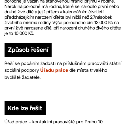
porodné je vázán na stanovenou hranici příjmů v rodině.
Nárok na porodné má rodina, které se narodilo první nebo
druhé živé dítě a jejíž příjem v kalendářním čtvrtletí
předcházejícím narození dítěte byl nižší než 2,7násobek
životního minima rodiny. Výše porodného činí 13 000 Kč na
první živě narozené dítě, při narození druhého živého dítěte
je to 10 000 Kč.
Způsob řešení
Řeší se podáním žádosti na příslušném pracovišti státní
sociální podpory
dle místa trvalého
Úřadu práce
bydliště žadatele.
Kde lze řešit
Úřad práce – kontaktní pracoviště pro Prahu 10