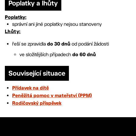
Poplatky a lhůty
Poplatky:
správní ani jiné poplatky nejsou stanoveny
Lhůty:
řeší se zpravidla
od podání žádosti
do 30 dnů
ve složitějších případech
do 60 dnů
Související situace
Přídavek na dítě
Peněžitá pomoc v mateřství (PPM)
Rodičovský příspěvek