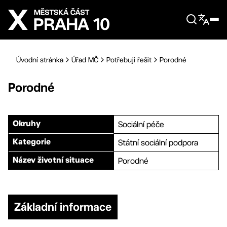
Přejít na hlavní obsah
Úvodní stránka
Úřad MČ
Potřebuji řešit
Porodné
Porodné
Sociální péče
Okruhy
Státní sociální podpora
Kategorie
Porodné
Název životní situace
Základní informace