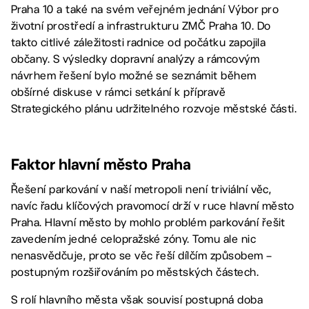
Praha 10 a také na svém veřejném jednání Výbor pro
životní prostředí a infrastrukturu ZMČ Praha 10. Do
takto citlivé záležitosti radnice od počátku zapojila
občany. S výsledky dopravní analýzy a rámcovým
návrhem řešení bylo možné se seznámit během
obšírné diskuse v rámci setkání k přípravě
Strategického plánu udržitelného rozvoje městské části.
Faktor hlavní město Praha
Řešení parkování v naší metropoli není triviální věc,
navíc řadu klíčových pravomocí drží v ruce hlavní město
Praha. Hlavní město by mohlo problém parkování řešit
zavedením jedné celopražské zóny. Tomu ale nic
nenasvědčuje, proto se věc řeší dílčím způsobem –
postupným rozšiřováním po městských částech.
S rolí hlavního města však souvisí postupná doba