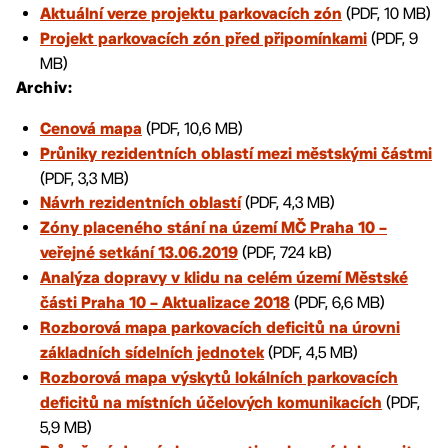
(PDF, 10 MB)
Aktuální verze projektu parkovacích zón
(PDF, 9
Projekt parkovacích zón před připomínkami
MB)
Archiv:
(PDF, 10,6 MB)
Cenová mapa
Průniky rezidentních oblastí mezi městskými částmi
(PDF, 3,3 MB)
(PDF, 4,3 MB)
Návrh rezidentních oblastí
Zóny placeného stání na území MČ Praha 10 –
(PDF, 724 kB)
veřejné setkání 13.06.2019
Analýza dopravy v klidu na celém území Městské
(PDF, 6,6 MB)
části Praha 10 – Aktualizace 2018
Rozborová mapa parkovacích deficitů na úrovni
(PDF, 4,5 MB)
základních sídelních jednotek
Rozborová mapa výskytů lokálních parkovacích
(PDF,
deficitů na místních účelových komunikacích
5,9 MB)