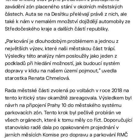
zavádění zón placeného stání v okolních městských
částech. Auta se na Desítku přelévají právě z nich, ale
také k nám v nemalém množství dojíždějí automobily ze
Středočeského kraje a dalších částí republiky.
„Parkování je dlouhodobým problémem a jednou z
největších výzev, které naši městskou část trápí.
Výsledky této analýzy nám posloužily jako jeden z
podkladů při hledání možností, jak budoucí systém
dopravy v klidu na našem území pojmout,“ uvedla
starostka Renata Chmelová.
Rada městské části zvolená po volbách v roce 2018 na
tento kritický stav okamžitě zareagovala. Výsledkem byl
návrh na připojení Prahy 10 do městského systému
parkovacích zón. Tento krok byl pečlivě probírán ve
všech orgánech, které k tomu měly co říct. Doporučující
stanovisko radě dala po opakovaném projednání v
jarních měsících Komise pro dopravu a parkování RMČ