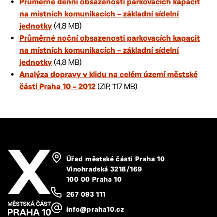
Průměrné denní obsazenosti parkovacích kapacit
na místních komunikacích – základní sídelní
(4,8 MB)
jednotky
Průměrné noční obsazenosti parkovacích kapacit
na místních komunikacích – základní sídelní
(4,8 MB)
jednotky
Analýza dopravy v klidu na celém území městské
(ZIP, 117 MB)
části Praha 10 – 2012
Úřad městské části Praha 10
Vinohradská 3218/169
100 00 Praha 10
267 093 111
info@praha10.cz