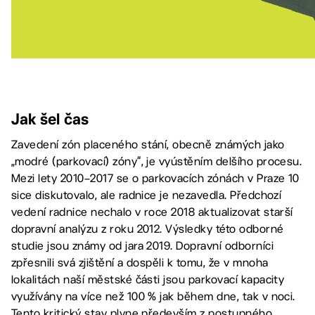
Jak šel čas
Zavedení zón placeného stání, obecně známých jako
„modré (parkovací) zóny“, je vyústěním delšího procesu.
Mezi lety 2010–2017 se o parkovacích zónách v Praze 10
sice diskutovalo, ale radnice je nezavedla. Předchozí
vedení radnice nechalo v roce 2018 aktualizovat starší
dopravní analýzu z roku 2012. Výsledky této odborné
studie jsou známy od jara 2019. Dopravní odborníci
zpřesnili svá zjištění a dospěli k tomu, že v mnoha
lokalitách naší městské části jsou parkovací kapacity
využívány na více než 100 % jak během dne, tak v noci.
Tento kritický stav plyne především z postupného