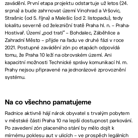
zavádění. První etapa projektu odstartuje už letos (24.
srpna) a bude zahrnovat území Vinohrad a Vršovic,
Strašnic (od 5. října) a Malešic (od 2. listopadu), tedy
lokalitu severně od železniční tratě Praha hl. n. – Praha-
Hostivař. Území „pod tratí“ – Bohdalec, Záběhlice a
Zahradní Město – přijde na řadu ve druhé fázi v roce
2021. Postupné zavádění zón po etapách odpovídá
tomu, že Praha 10 leží na obrovském území. Ani
kapacitní možnosti Technické správy komunikací hl. m.
Prahy nejsou připravené na jednorázové zprovoznění
systému.
Na co všechno pamatujeme
Radnice aktivně hájí nárok obyvatel s trvalým pobytem
v městské části Praha 10 na lepší dostupnost parkování.
Po zavedení zón placeného stání by mělo dojít k
mírnému poklesu aut v ulicích – ve prospěch legálních