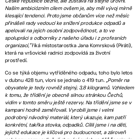
České republice běžné, ale zůstává na stejné úrovni.
Naším ambiciózním cílem ovšem je, aby měl vývoj mírně
klesající tendenci. Proto jsme občanům více než měsíc
přinášeli rady vedoucí ke snížení produkce odpadů a
apelovali na jejich osobní zodpovědnost, a to ve
spolupráci s odborníky z našeho úřadu i z profesních
organizací,“
říká místostarostka Jana Komrsková (Piráti),
která na vršovické radnici zodpovídá za životní
prostředí.
Co se týká objemu vytříděného odpadu, toho bylo letos
v dubnu 428 tun, vloni se jednalo o 419 tun.
„Poměr na
obyvatele je tedy rovněž stejný, 3,8 kilogramů. Vzhledem
k tomu, že třídění je obecně silnou stránkou Čechů,
vidím v tomto směru ještě rezervy. Na třídění jsme se v
kampani hodně zaměřovali. Vyrobili jsme i velmi
podrobný návodný materiál, který ukazuje, kam patří
konkrétní, takřka stovka, odpadků. Cílili jsme i na děti,
jejichž edukace je klíčová pro budoucnost, a zároveň