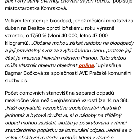
pak i ony samy ovlivňují chování svých rodičů,“
popisuje
místostarostka Komrsková.
Velkým tématem je bioodpad, jehož měsíční množství za
duben na Desítce oproti loňskému roku výrazně
vzrostlo, o 17,50 % (vloni 40 000, letos 47 000
kilogramů).
„Občané mohou získat nádobu na bioodpady
a její pravidelný svoz za zvýhodněnou cenu, protože její
část je hrazena Hlavním městem Prahou. Tuto službu
může vlastník objektu objednat
,“
upřesňuje
online
Dagmar Bočková ze společnosti AVE Pražské komunální
služby a.s.
Počet domovních stanovišť na separaci odpadů
meziročně více než dvojnásobně vzrostl (ze 14 na 36).
„Naši obyvatelé, respektive společenství vlastníků
jednotek a bytová družstva, si o nádoby na tříděný
odpad mohou zažádat, služba je poskytovaná v rámci
standardního poplatku za komunální odpad. Jedná se o
velmi efektivní metodu, protože lidem v domě s