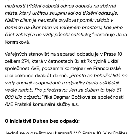
možností třídění odpadá odnos odpadu na sběrná
místa, který určitou skupinu lidí od třídění odrazuje.
Naším cílem je neustále zvyšovat poměr nádob v
domech na úkor těch ve veřejném prostoru, kde jeho
část zabírají a ne vždy působí esteticky,“
nastiňuje Jana
Komrsková.
Veřejných stanovišť na separaci odpadu je v Praze 10
celkem 274, která v četnostech 3x až 7x týdně uklízí
společnost AVE, podzemní kontejner ve Francouzské
ulici dokonce dvakrát denně.
„Přesto se bohužel lidé ne
vždy chovají zodpovědně a odpadky často odkládají
vedle nádob. Pro představu: Jen za duben to bylo 61
000 kilo odpadu,“
říká Dagmar Bočková ze společnosti
AVE Pražské komunální služby a.s.
O iniciativě Duben bez odpadů:
Jedná se o osvětovou kampaň MČ Praha 10. V průběhu