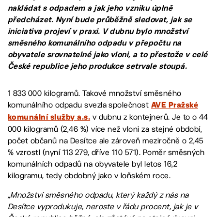
nakládat s odpadem a jak jeho vzniku úplně
předcházet. Nyní bude průběžně sledovat, jak se
iniciativa projeví v praxi. V dubnu bylo množství
směsného komunálního odpadu v přepočtu na
obyvatele srovnatelné jako vloni, a to přestože v celé
České republice jeho produkce setrvale stoupá.
1 833 000 kilogramů. Takové množství směsného
komunálního odpadu svezla společnost
AVE Pražské
v dubnu z kontejnerů. Je to o 44
komunální služby a.s.
000 kilogramů (2,46 %) více než vloni za stejné období,
počet občanů na Desítce ale zároveň meziročně o 2,45
% vzrostl (nyní 113 279, dříve 110 571). Poměr směsných
komunálních odpadů na obyvatele byl letos 16,2
kilogramu, tedy obdobný jako v loňském roce.
„Množství směsného odpadu, který každý z nás na
Desítce vyprodukuje, neroste v řádu procent, jak je v