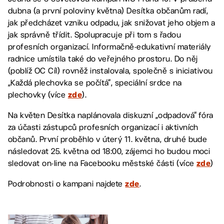
dubna (a první poloviny května) Desítka občanům radí,
jak předcházet vzniku odpadu, jak snižovat jeho objem a
jak správně třídit. Spolupracuje při tom s řadou
profesních organizací. Informačně-edukativní materiály
radnice umístila také do veřejného prostoru. Do něj
(poblíž OC Cíl) rovněž instalovala, společně s iniciativou
„Každá plechovka se počítá“, speciální srdce na
plechovky (více
).
zde
Na květen Desítka naplánovala diskuzní „odpadová“ fóra
za účasti zástupců profesních organizací i aktivních
občanů. První proběhlo v úterý 11. května, druhé bude
následovat 25. května od 18:00, zájemci ho budou moci
sledovat on-line na Facebooku městské části (více
)
zde
Podrobnosti o kampani najdete
.
zde