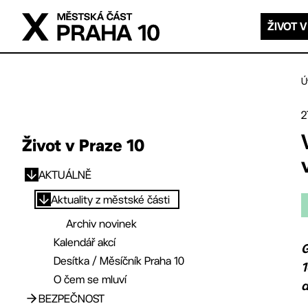
Přejít na hlavní obsah
ŽIVOT V
Ú
2
Život v Praze 10
AKTUÁLNĚ
Přejít na hlavní obsah
Aktuality z městské části
Archiv novinek
Kalendář akcí
G
Desítka / Měsíčník Praha 10
1
O čem se mluví
d
BEZPEČNOST