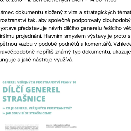
ámec dokumentu složený z vize a strategických témat
rostranství tak, aby společně podporovaly dlouhodobý r
ýstava představuje návrh dílčího generelu řešícího vět
iršímu projednání. Hlavním smyslem výstavy je proto 
pětnou vazbu v podobě podnětů a komentářů. Vzhlede
ravděpodobně nepříliš známý typ dokumentu, ukazuje v
unguje a jaké nástroje využívá.