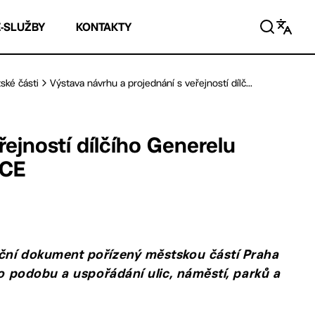
E-SLUŽBY
KONTAKTY
ské části
Výstava návrhu a projednání s veřejností dílč...
řejností dílčího Generelu
ICE
pční dokument pořízený městskou částí Praha
ro podobu a uspořádání ulic, náměstí, parků a