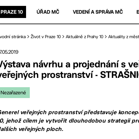
 PRAZE 10
ÚŘAD MČ
VEDENÍ A SPRÁVA MČ
vodní stránka
Život v Praze 10
Aktuálně z Prahy 10
Aktuality z měst
7.05.2019
Výstava návrhu a projednání s ve
veřejných prostranství - STRAŠN
Nezařazené
enerel veřejných prostranství představuje konce
0, jehož cílem je vytvořit dlouhodobou strategii p
alších veřejných ploch.