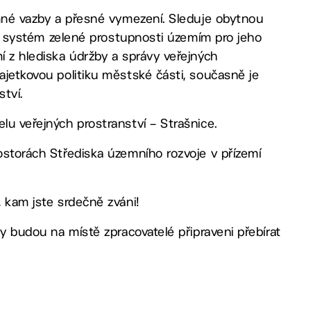
jemné vazby a přesné vymezení. Sleduje obytnou
ládá systém zelené prostupnosti územím pro jeho
í z hlediska údržby a správy veřejných
ajetkovou politiku městské části, současně je
ství.
lu veřejných prostranství – Strašnice.
rostorách Střediska územního rozvoje v přízemí
, kam jste srdečně zváni!
dy budou na místě zpracovatelé připraveni přebírat