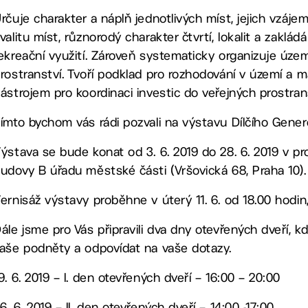
rčuje charakter a náplň jednotlivých míst, jejich vzá
valitu míst, různorodý charakter čtvrtí, lokalit a zak
ekreační využití. Zároveň systematicky organizuje územ
rostranství. Tvoří podklad pro rozhodování v území a m
ástrojem pro koordinaci investic do veřejných prostran
ímto bychom vás rádi pozvali na výstavu Dílčího Genere
ýstava se bude konat od 3. 6. 2019 do 28. 6. 2019 v p
udovy B úřadu městské části (Vršovická 68, Praha 10).
ernisáž výstavy proběhne v úterý 11. 6. od 18.00 hodin
ále jsme pro Vás připravili dva dny otevřených dveří, k
aše podněty a odpovídat na vaše dotazy.
9. 6. 2019 – I. den otevřených dveří – 16:00 – 20:00
6. 6. 2019 – II. den otevřených dveří – 14:00 -17:00