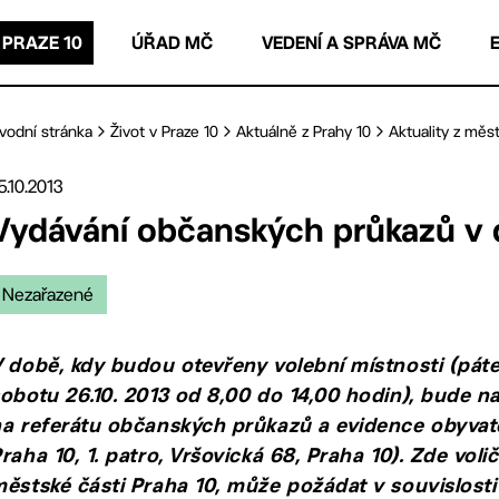
 PRAZE 10
ÚŘAD MČ
VEDENÍ A SPRÁVA MČ
vodní stránka
Život v Praze 10
Aktuálně z Prahy 10
Aktuality z měst
5.10.2013
Vydávání občanských průkazů v 
Nezařazené
 době, kdy budou otevřeny volební místnosti (páte
obotu 26.10. 2013 od 8,00 do 14,00 hodin), bude n
na referátu občanských průkazů a evidence obyva
raha 10, 1. patro, Vršovická 68, Praha 10). Zde vo
ěstské části Praha 10, může požádat v souvislost