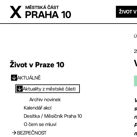
Přejít na hlavní obsah
ŽIVOT V
Ú
2
Život v Praze 10
AKTUÁLNĚ
Přejít na hlavní obsah
Aktuality z městské části
Archiv novinek
V
Kalendář akcí
s
Desítka / Měsíčník Praha 10
O čem se mluví
P
BEZPEČNOST
m