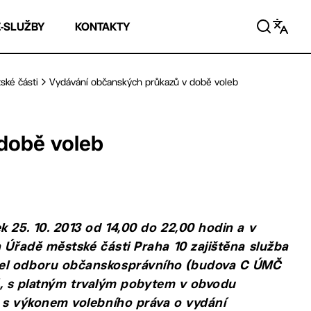
E-SLUŽBY
KONTAKTY
ské části
Vydávání občanských průkazů v době voleb
době voleb
k 25. 10. 2013 od 14,00 do 22,00 hodin a v
a Úřadě městské části Praha 10 zajištěna služba
tel odboru občanskosprávního (budova C ÚMČ
lič, s platným trvalým pobytem v obvodu
i s výkonem volebního práva o vydání