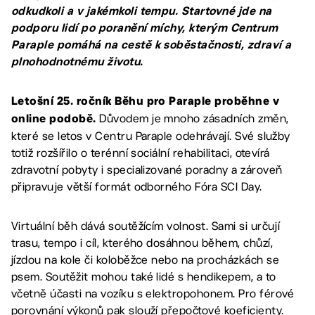
odkudkoli a v jakémkoli tempu. Startovné jde na
podporu lidí po poranění míchy, kterým Centrum
Paraple pomáhá na cestě k soběstačnosti, zdraví a
plnohodnotnému životu.
Letošní 25. ročník Běhu pro Paraple proběhne v
Důvodem je mnoho zásadních změn,
online podobě.
které se letos v Centru Paraple odehrávají. Své služby
totiž rozšířilo o terénní sociální rehabilitaci, otevírá
zdravotní pobyty i specializované poradny a zároveň
připravuje větší formát odborného Fóra SCI Day.
Virtuální běh dává soutěžícím volnost. Sami si určují
trasu, tempo i cíl, kterého dosáhnou během, chůzí,
jízdou na kole či koloběžce nebo na procházkách se
psem. Soutěžit mohou také lidé s hendikepem, a to
včetně účasti na vozíku s elektropohonem. Pro férové
porovnání výkonů pak slouží přepočtové koeficienty.