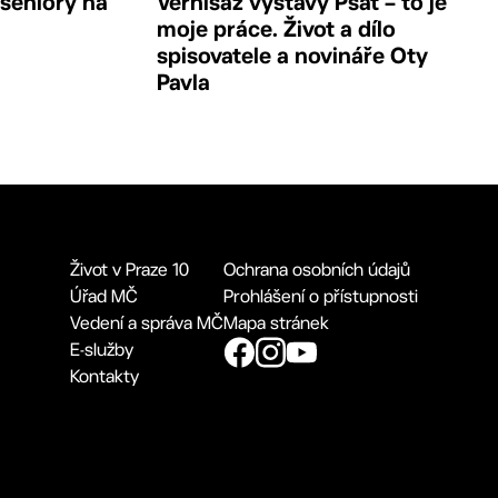
 seniory na
Vernisáž výstavy Psát – to je
moje práce. Život a dílo
spisovatele a novináře Oty
Pavla
Život v Praze 10
Ochrana osobních údajů
Úřad MČ
Prohlášení o přístupnosti
Vedení a správa MČ
Mapa stránek
E-služby
Kontakty