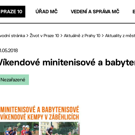
 PRAZE 10
ÚŘAD MČ
VEDENÍ A SPRÁVA MČ
vodní stránka
Život v Praze 10
Aktuálně z Prahy 10
Aktuality z měst
1.05.2018
Víkendové minitenisové a babyte
Nezařazené