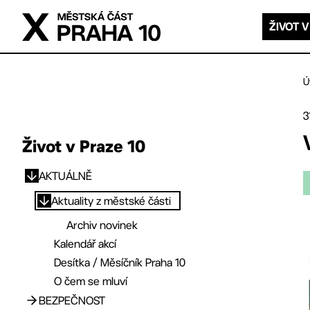
Přejít na hlavní obsah
ŽIVOT V
Ú
3
Život v Praze 10
AKTUÁLNĚ
Přejít na hlavní obsah
Aktuality z městské části
Archiv novinek
Kalendář akcí
Desítka / Měsíčník Praha 10
O čem se mluví
BEZPEČNOST