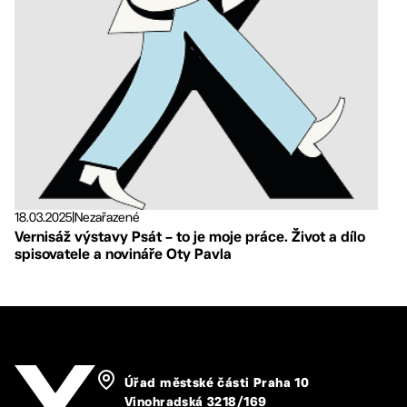
18.03.2025
|
Nezařazené
Vernisáž výstavy Psát – to je moje práce. Život a dílo
spisovatele a novináře Oty Pavla
Úřad městské části Praha 10
Vinohradská 3218/169