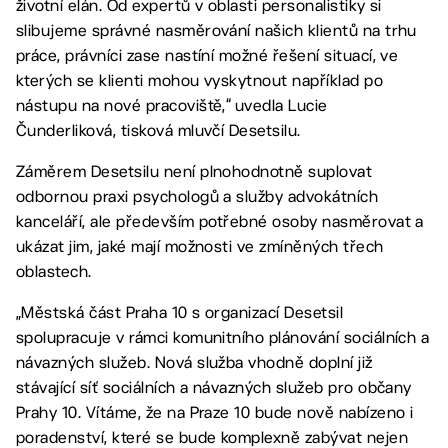
životní elán. Od expertů v oblasti personalistiky si
slibujeme správné nasměrování našich klientů na trhu
práce, právníci zase nastíní možné řešení situací, ve
kterých se klienti mohou vyskytnout například po
nástupu na nové pracoviště,“ uvedla Lucie
Čunderliková, tisková mluvčí Desetsilu.
Záměrem Desetsilu není plnohodnotně suplovat
odbornou praxi psychologů a služby advokátních
kanceláří, ale především potřebné osoby nasměrovat a
ukázat jim, jaké mají možnosti ve zmíněných třech
oblastech.
„Městská část Praha 10 s organizací Desetsil
spolupracuje v rámci komunitního plánování sociálních a
návazných služeb. Nová služba vhodně doplní již
stávající síť sociálních a návazných služeb pro občany
Prahy 10. Vítáme, že na Praze 10 bude nově nabízeno i
poradenství, které se bude komplexně zabývat nejen