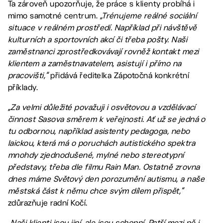
Ta zároveň upozorňuje, že práce s klienty probíhá i
mimo samotné centrum.
„Trénujeme reálné sociální
situace v reálném prostředí. Například při návštěvě
kulturních a sportovních akcí či třeba pošty. Naši
zaměstnanci zprostředkovávají rovněž kontakt mezi
klientem a zaměstnavatelem, asistují i přímo na
pracovišti,“
přidává ředitelka Zápotočná konkrétní
příklady.
„Za velmi důležité považuji i osvětovou a vzdělávací
činnost Sasova směrem k veřejnosti. Ať už se jedná o
tu odbornou, například asistenty pedagoga, nebo
laickou, která má o poruchách autistického spektra
mnohdy zjednodušené, mylné nebo stereotypní
představy, třeba dle filmu Rain Man. Ostatně zrovna
dnes máme Světový den porozumění autismu, a naše
městská část k němu chce svým dílem přispět,“
zdůrazňuje radní Kočí.
„Naši klienti jsou jiní, ale jsou schopní. Patří mezi ně i