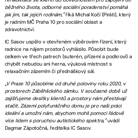
běžného života, odborné sociální poradenství pomáhá
jak jim, tak jejich rodinám,“
říká Michal Kočí (Piráti), který
je radním MČ Praha 10 pro sociální oblast a
zdravotnictví.
IC Sasov uspělo v otevřeném výběrovém řízení, který
radnice na nájem prostorů vyhlásilo. Působit bude
celkem ve třech patrech (suterén, přízemí a podkroví) a
chybět nebudou ani herna, výuková místnost s
relaxačním zázemím či přednáškový sál.
„V Praze 10 působíme od druhé poloviny roku 2020, v
prostorech Záběhlického zámku. V současné době už
zajišťujeme desítky klientů a prostory nám přestávají
stačit. Zázemí polyfunkčního domu je pro naši práci
ideální a umožní nám, abychom mohli pomoci řádově
více lidem s poruchou autistického spektra,“
uvádí
Dagmar Zápotočná, ředitelka IC Sasov.