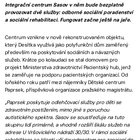
Integrační centrum Sasov v něm bude bezplatně
provozovat dvě služby: odborné sociální poradenství
a sociální rehabilitaci. Fungovat začne ještě na jaře.
Centrum vznikne v nově rekonstruovaném objektu,
který Desítka využívá jako polyfunkční dům zaměřený
především na poskytování sociálních a návazných
služeb. Krátce po kolaudaci se stal domovem pro
projekt Ministerstva zdravotnictví Pacientský hub, jenž
se zaměřuje na podporu pacientských organizací. Od
loňského roku patří mezi nájemníky Dětské centrum
Paprsek, příspěvková organizace pražského magistrátu.
„Paprsek poskytuje odlehčovací služby pro děti se
zdravotním postižením, mimo jiné s poruchou
autistického spektra. Sasov se soustřeďuje na tuto
skupinu lidí primárně, a vhodně rozšíří škálu služeb na
adrese U Vršovického nádraží 30/30. V rámci sociální
rehabilitace se klienti učí dovednostem pro zapojení do