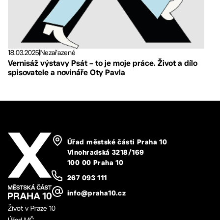
18.03.2025
|
Nezařazené
Vernisáž výstavy Psát – to je moje práce. Život a dílo
spisovatele a novináře Oty Pavla
Úřad městské části Praha 10
Vinohradská 3218/169
100 00 Praha 10
267 093 111
info@praha10.cz
Život v Praze 10
Úřad MČ