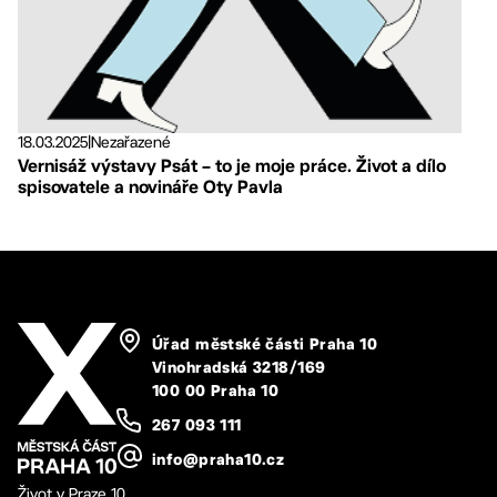
18.03.2025
|
Nezařazené
Vernisáž výstavy Psát – to je moje práce. Život a dílo
spisovatele a novináře Oty Pavla
Úřad městské části Praha 10
Vinohradská 3218/169
100 00 Praha 10
267 093 111
info@praha10.cz
Život v Praze 10