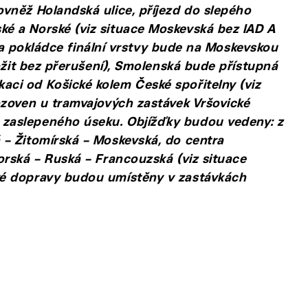
vněž Holandská ulice, příjezd do slepého
é a Norské (viz situace Moskevská bez IAD A
e a pokládce finální vrstvy bude na Moskevskou
ložit bez přerušení), Smolenská bude přístupná
ci od Košické kolem České spořitelny (viz
ozoven u tramvajových zastávek Vršovické
zaslepeného úseku. Objížďky budou vedeny: z
– Žitomírská – Moskevská, do centra
orská – Ruská – Francouzská (viz situace
vé dopravy budou umístěny v zastávkách