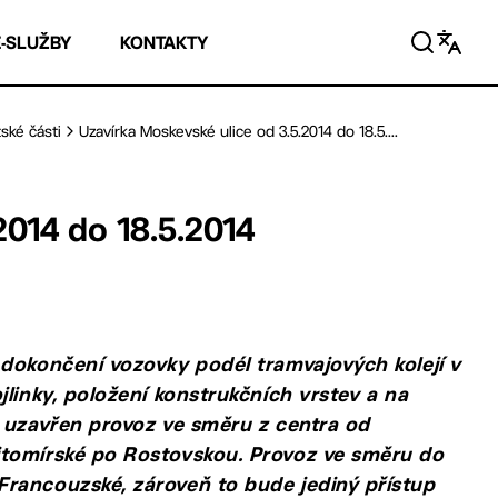
E-SLUŽBY
KONTAKTY
ské části
Uzavírka Moskevské ulice od 3.5.2014 do 18.5....
2014 do 18.5.2014
 dokončení vozovky podél tramvajových kolejí v
linky, položení konstrukčních vrstev a na
. uzavřen provoz ve směru z centra od
itomírské po Rostovskou. Provoz ve směru do
rancouzské, zároveň to bude jediný přístup