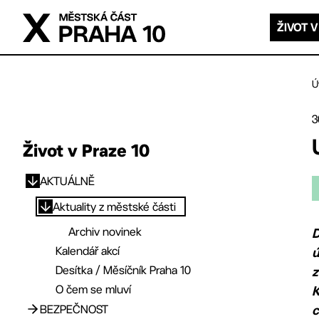
Přejít na hlavní obsah
ŽIVOT V
Ú
3
Život v Praze 10
AKTUÁLNĚ
Přejít na hlavní obsah
Aktuality z městské části
Archiv novinek
D
Kalendář akcí
ú
Desítka / Měsíčník Praha 10
z
O čem se mluví
K
BEZPEČNOST
c