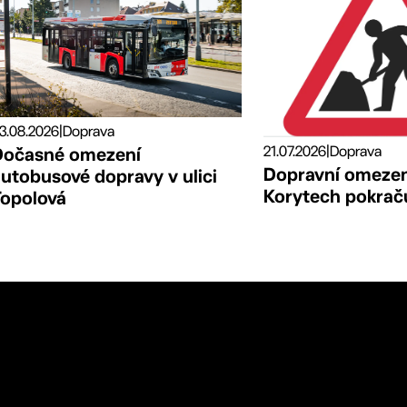
3.08.2026
|
Doprava
21.07.2026
|
Doprava
Dočasné omezení
Dopravní omezení
utobusové dopravy v ulici
Korytech pokraču
Topolová