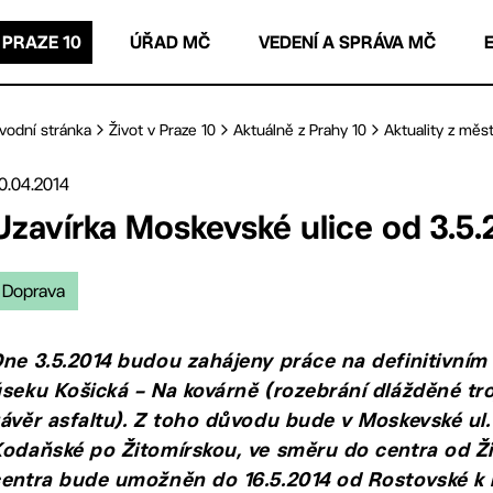
 PRAZE 10
ÚŘAD MČ
VEDENÍ A SPRÁVA MČ
vodní stránka
Život v Praze 10
Aktuálně z Prahy 10
Aktuality z měst
0.04.2014
Uzavírka Moskevské ulice od 3.5.
Doprava
ne 3.5.2014 budou zahájeny práce na definitivním
seku Košická – Na kovárně (rozebrání dlážděné troj
ávěr asfaltu). Z toho důvodu bude v Moskevské ul
odaňské po Žitomírskou, ve směru do centra od Ž
entra bude umožněn do 16.5.2014 od Rostovské k F