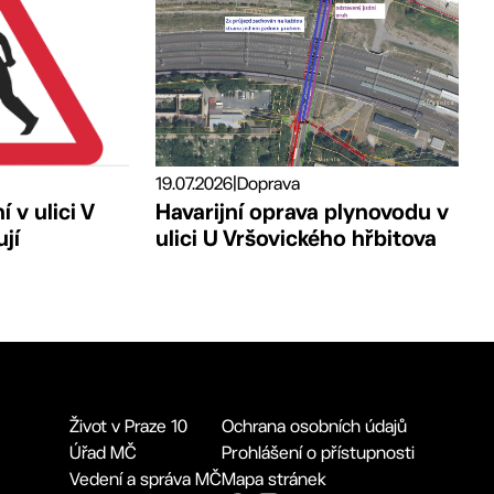
19.07.2026
|
Doprava
 v ulici V
Havarijní oprava plynovodu v
jí
ulici U Vršovického hřbitova
Život v Praze 10
Ochrana osobních údajů
Úřad MČ
Prohlášení o přístupnosti
Vedení a správa MČ
Mapa stránek