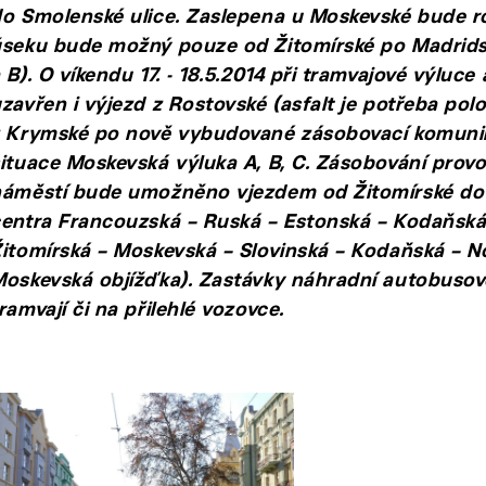
o Smolenské ulice. Zaslepena u Moskevské bude ro
seku bude možný pouze od Žitomírské po Madridsk
 B). O víkendu 17. - 18.5.2014 při tramvajové výluc
zavřen i výjezd z Rostovské (asfalt je potřeba po
 Krymské po nově vybudované zásobovací komunika
ituace Moskevská výluka A, B, C. Zásobování prov
náměstí bude umožněno vjezdem od Žitomírské do 
entra Francouzská – Ruská – Estonská – Kodaňská 
itomírská – Moskevská – Slovinská – Kodaňská – N
oskevská objížďka). Zastávky náhradní autobuso
ramvají či na přilehlé vozovce.