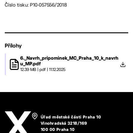
Číslo tisku: P10-057556/2018
Přílohy
6._Navrh_pripominek_MC_Praha_10_k_navrh
u_MP.pdf
12.39 MB
|
pdf
|
11.12.2025
Úřad městské části Praha 10
Vinohradská 3218/169
100 00 Praha 10