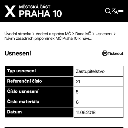
Přejít na hlavní obsah
Úvodní stránka
Vedení a správa MČ
Rada MČ
Usnesení
Návrh zásadních připomínek MČ Praha 10 k návr...
Usnesení
Tisknout
Zastupitelstvo
Typ usnesení
21
Referenční číslo
5
Číslo usnesení
6
Číslo materiálu
11.06.2018
Datum