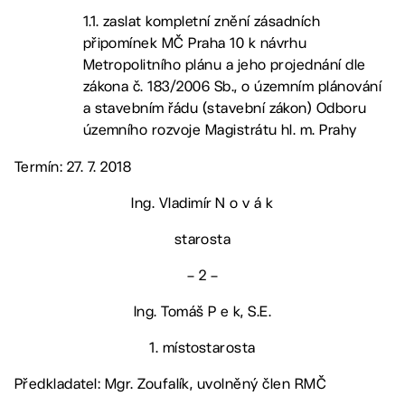
1.1. zaslat kompletní znění zásadních
připomínek MČ Praha 10 k návrhu
Metropolitního plánu a jeho projednání dle
zákona č. 183/2006 Sb., o územním plánování
a stavebním řádu (stavební zákon) Odboru
územního rozvoje Magistrátu hl. m. Prahy
Termín: 27. 7. 2018
Ing. Vladimír N o v á k
starosta
– 2 –
Ing. Tomáš P e k, S.E.
1. místostarosta
Předkladatel: Mgr. Zoufalík, uvolněný člen RMČ