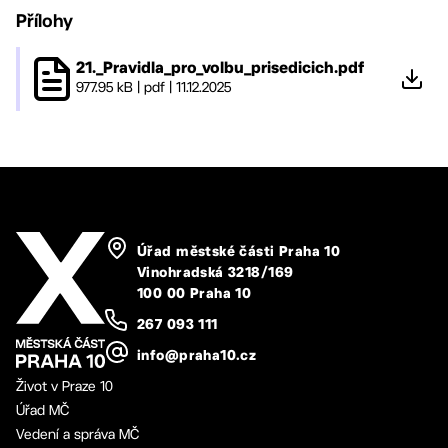
Přílohy
21._Pravidla_pro_volbu_prisedicich.pdf
977.95 kB
|
pdf
|
11.12.2025
Úřad městské části Praha 10
Vinohradská 3218/169
100 00 Praha 10
267 093 111
info@praha10.cz
Život v Praze 10
Úřad MČ
Vedení a správa MČ