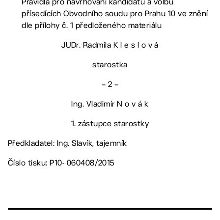
Pravidla pro navrhování kandidátů a volbu
přísedících Obvodního soudu pro Prahu 10 ve znění
dle přílohy č. 1 předloženého materiálu
JUDr. Radmila K l e s l o v á
starostka
– 2 –
Ing. Vladimír N o v á k
1. zástupce starostky
Předkladatel: Ing. Slavík, tajemník
Číslo tisku: P10- 060408/2015