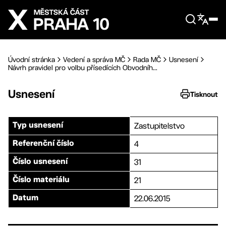
Přejít na hlavní obsah
Úvodní stránka
Vedení a správa MČ
Rada MČ
Usnesení
Návrh pravidel pro volbu přísedících Obvodníh...
Usnesení
Tisknout
Zastupitelstvo
Typ usnesení
4
Referenční číslo
31
Číslo usnesení
21
Číslo materiálu
22.06.2015
Datum