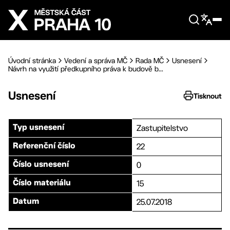
Přejít na hlavní obsah
Úvodní stránka
Vedení a správa MČ
Rada MČ
Usnesení
Návrh na využití předkupního práva k budově b...
Usnesení
Tisknout
Zastupitelstvo
Typ usnesení
22
Referenční číslo
0
Číslo usnesení
15
Číslo materiálu
25.07.2018
Datum