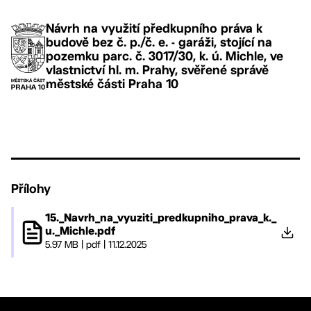
Návrh na využití předkupního práva k
budově bez č. p./č. e. - garáži, stojící na
pozemku parc. č. 3017/30, k. ú. Michle, ve
vlastnictví hl. m. Prahy, svěřené správě
městské části Praha 10
Přílohy
15._Navrh_na_vyuziti_predkupniho_prava_k._
u._Michle.pdf
5.97 MB
|
pdf
|
11.12.2025