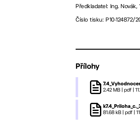
Předkladatel: Ing. Novák,
Číslo tisku: P10-124872/2
Přílohy
7.4_Vyhodnocen
2.42 MB
|
pdf
|
11
k7.4_Priloha_c.
81.68 kB
|
pdf
|
1