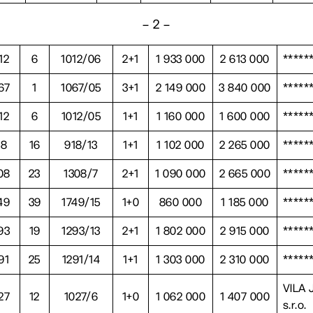
– 2 –
12
6
1012/06
2+1
1 933 000
2 613 000
*****
67
1
1067/05
3+1
2 149 000
3 840 000
*****
12
6
1012/05
1+1
1 160 000
1 600 000
*****
18
16
918/13
1+1
1 102 000
2 265 000
*****
08
23
1308/7
2+1
1 090 000
2 665 000
*****
49
39
1749/15
1+0
860 000
1 185 000
*****
93
19
1293/13
2+1
1 802 000
2 915 000
*****
91
25
1291/14
1+1
1 303 000
2 310 000
*****
VILA 
27
12
1027/6
1+0
1 062 000
1 407 000
s.r.o.