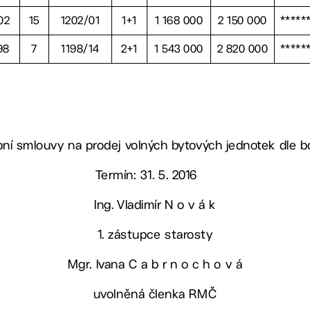
02
15
1202/01
1+1
1 168 000
2 150 000
*****
98
7
1198/14
2+1
1 543 000
2 820 000
*****
kupní smlouvy na prodej volných bytových jednotek dle b
Termín: 31. 5. 2016
Ing. Vladimír N o v á k
1. zástupce starosty
Mgr. Ivana C a b r n o c h o v á
uvolněná členka RMČ