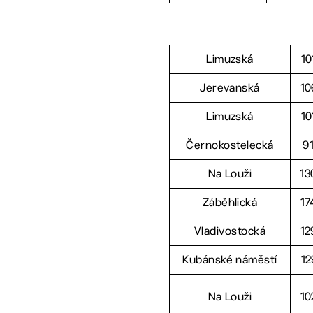
Limuzská
10
Jerevanská
10
Limuzská
10
Černokostelecká
9
Na Louži
13
Záběhlická
17
Vladivostocká
12
Kubánské náměstí
12
Na Louži
10