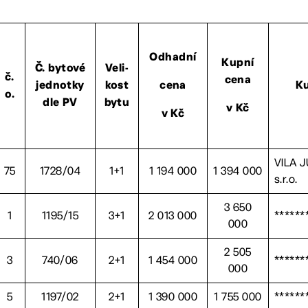
Odhadní
Kupní
Č. bytové
Veli-
č.
cena
jednotky
kost
cena
Ku
o.
dle PV
bytu
v Kč
v Kč
VILA J
75
1728/04
1+1
1 194 000
1 394 000
s.r.o.
3 650
1
1195/15
3+1
2 013 000
******
000
2 505
3
740/06
2+1
1 454 000
******
000
5
1197/02
2+1
1 390 000
1 755 000
******