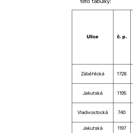
této tabulky:
Ulice
č. p.
Záběhlická
1728
Jakutská
1195
Vladivostocká
740
Jakutská
1197