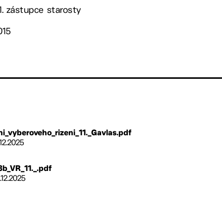
 1. zástupce starosty
015
i_vyberoveho_rizeni_11._Gavlas.pdf
.12.2025
_3b_VR_11._.pdf
1.12.2025