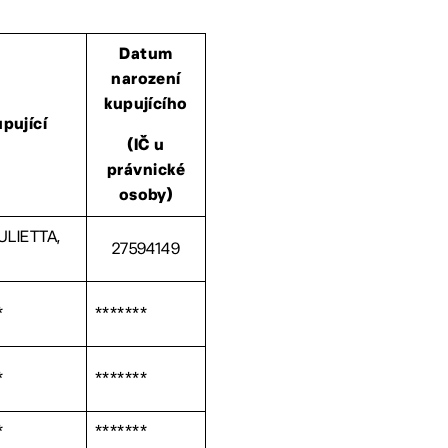
Datum
narození
kupujícího
pující
(IČ u
právnické
osoby)
ULIETTA,
27594149
*
*******
*
*******
*
*******