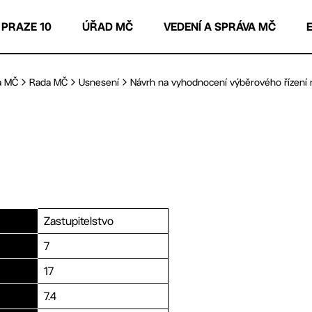
 PRAZE 10
ÚŘAD MČ
VEDENÍ A SPRÁVA MČ
a MČ
Rada MČ
Usnesení
Návrh na vyhodnocení výběrového řízení n
Zastupitelstvo
7
17
7.4