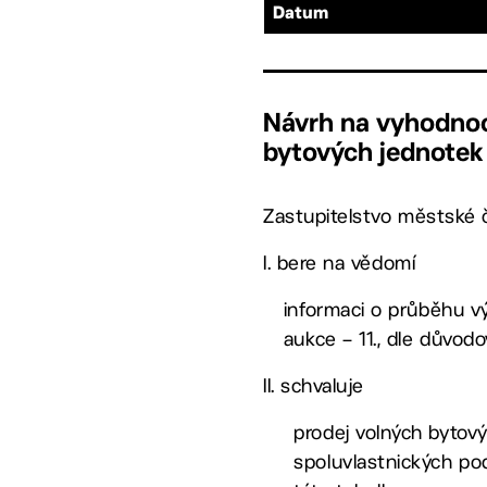
Datum
Návrh na vyhodnoc
bytových jednotek 
Zastupitelstvo městské č
I. bere na vědomí
informaci o průběhu v
aukce – 11., dle důvod
II. schvaluje
prodej volných bytový
spoluvlastnických po