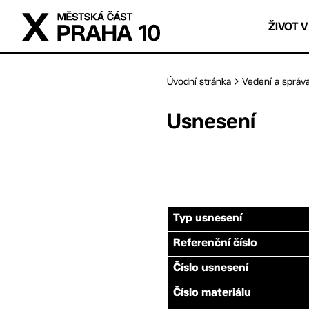
Přejít na hlavní obsah
ŽIVOT V
Úvodní stránka
Vedení a správ
Usnesení
Typ usnesení
Referenční číslo
Číslo usnesení
Číslo materiálu