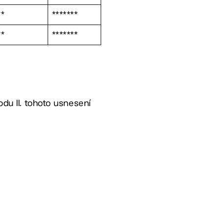
**
*******
**
*******
odu II. tohoto usnesení