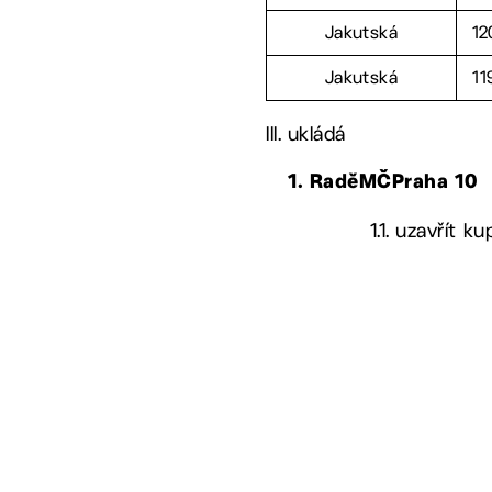
Jakutská
12
Jakutská
11
III. ukládá
1. RaděMČPraha 10
1.1. uzavřít 