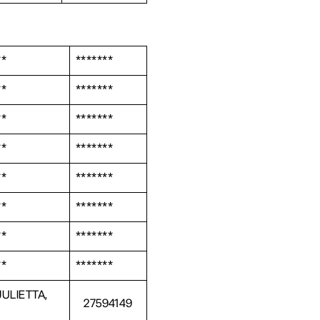
**
*******
**
*******
**
*******
**
*******
**
*******
**
*******
**
*******
**
*******
JULIETTA,
27594149