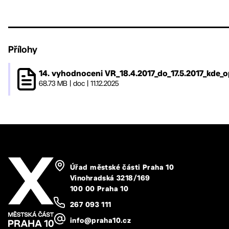
Přílohy
14. vyhodnoceni VR_18.4.2017_do_17.5.2017_kde
68.73 MB
|
doc
|
11.12.2025
Úřad městské části Praha 10
Vinohradská 3218/169
100 00 Praha 10
267 093 111
info@praha10.cz