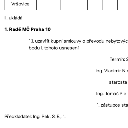
Vršovice
II. ukládá
1.
Radě MČ Praha 10
1.1. uzavřít kupní smlouvy o převodu nebytovýc
bodu I. tohoto usnesení
Termín: 2
Ing. Vladimír N 
starosta
Ing. Tomáš P e 
1. zástupce st
Předkladatel: Ing. Pek, S. E., 1.