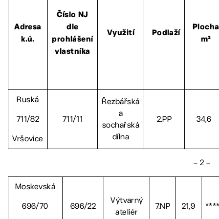
Číslo NJ
Adresa
dle
Ploch
Využití
Podlaží
k.ú.
prohlášení
m²
vlastníka
Ruská
Řezbářská
a
711/82
711/11
2.PP
34,6
sochařská
dílna
Vršovice
– 2 –
Moskevská
Výtvarný
696/70
696/22
7.NP
21,9
***
ateliér