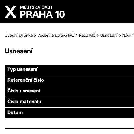
Přejít na hlavní obsah
Úvodní stránka
Vedení a správa MČ
Rada MČ
Usnesení
Návrh 
Usnesení
Typ usnesení
Referenční číslo
Číslo usnesení
Číslo materiálu
Datum