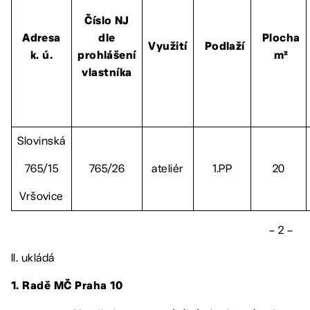
Číslo NJ
Adresa
dle
Plocha
Využití
Podlaží
k. ú.
prohlášení
m²
vlastníka
Slovinská
765/15
765/26
ateliér
1.PP
20
Vršovice
– 2 –
II. ukládá
1.
Radě MČ Praha 10