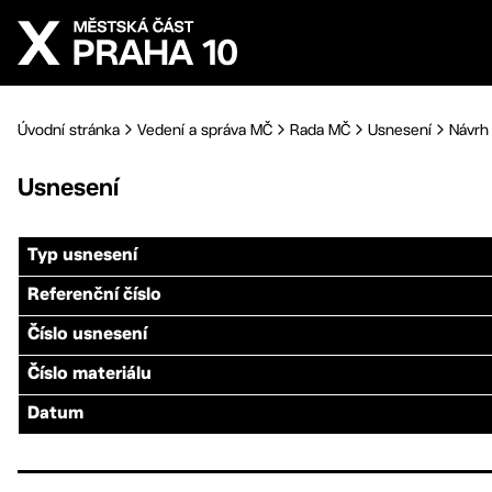
Přejít na hlavní obsah
Úvodní stránka
Vedení a správa MČ
Rada MČ
Usnesení
Návrh 
Usnesení
Typ usnesení
Referenční číslo
Číslo usnesení
Číslo materiálu
Datum