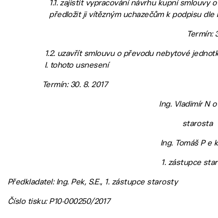
1.1. zajistit vypracování návrhu kupní smlouvy 
předložit ji vítězným uchazečům k podpisu dle 
Termín: 3
1.2. uzavřít smlouvu o převodu nebytové jednotk
I. tohoto usnesení
Termín: 30. 8. 2017
Ing. Vladimír N o
starosta
Ing. Tomáš P e k,
1. zástupce sta
Předkladatel: Ing. Pek, S.E., 1. zástupce starosty
Číslo tisku: P10-000250/2017