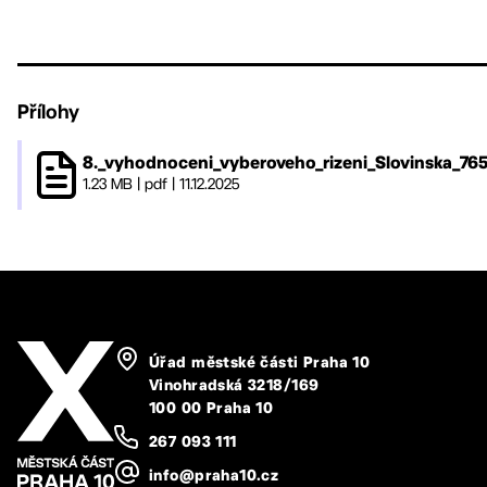
Přílohy
8._vyhodnoceni_vyberoveho_rizeni_Slovinska_765
1.23 MB
|
pdf
|
11.12.2025
Úřad městské části Praha 10
Vinohradská 3218/169
100 00 Praha 10
267 093 111
info@praha10.cz