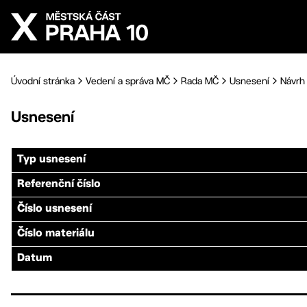
Přejít na hlavní obsah
Úvodní stránka
Vedení a správa MČ
Rada MČ
Usnesení
Návrh 
Usnesení
Typ usnesení
Referenční číslo
Číslo usnesení
Číslo materiálu
Datum