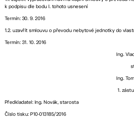
k podpisu dle bodu I. tohoto usnesení
Termín: 30. 9. 2016
1.2. uzavřít smlouvu o převodu nebytové jednotky do vlast
Termín: 31. 10. 2016
Ing. Vla
s
Ing. Tom
1. zást
Předkladatel: Ing. Novák, starosta
Číslo tisku: P10-013185/2016