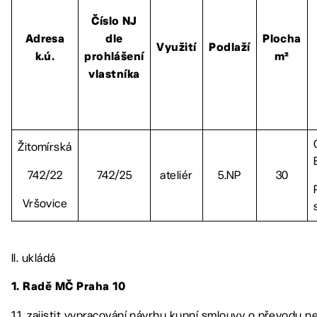
Číslo NJ
Adresa
dle
Plocha
Využití
Podlaží
k.ú.
prohlášení
m²
vlastníka
Žitomírská
742/22
742/25
ateliér
5.NP
30
Vršovice
II. ukládá
1. Radě MČ Praha 10
1.1. zajistit vypracování návrhu kupní smlouvy o převodu ne