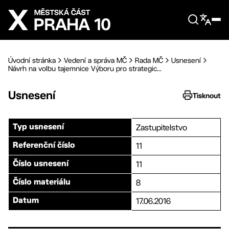
Přejít na hlavní obsah
Úvodní stránka
Vedení a správa MČ
Rada MČ
Usnesení
Návrh na volbu tajemnice Výboru pro strategic...
Usnesení
Tisknout
Zastupitelstvo
Typ usnesení
11
Referenční číslo
11
Číslo usnesení
8
Číslo materiálu
17.06.2016
Datum