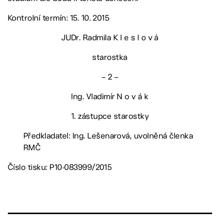
Kontrolní termín: 15. 10. 2015
JUDr. Radmila K l e s l o v á
starostka
– 2 –
Ing. Vladimír N o v á k
1. zástupce starostky
Předkladatel: Ing. Lešenarová, uvolněná členka
RMČ
Číslo tisku: P10-083999/2015