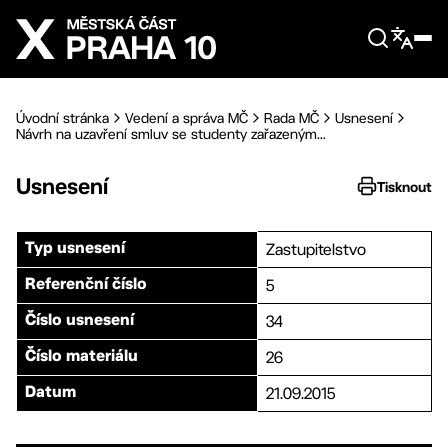
Přejít na hlavní obsah
Úvodní stránka
Vedení a správa MČ
Rada MČ
Usnesení
Návrh na uzavření smluv se studenty zařazeným...
Usnesení
Tisknout
Zastupitelstvo
Typ usnesení
5
Referenční číslo
34
Číslo usnesení
26
Číslo materiálu
21.09.2015
Datum