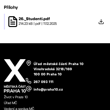
Přílohy
26._Studenti.pdf
214.23 kB
|
pdf
|
11.12.2025
Úřad městské části Praha 10
Vinohradská 3218/169
100 00 Praha 10
267 093 111
info@praha10.cz
Život v Praze 10
Úřad MČ
Vedení a správa MČ