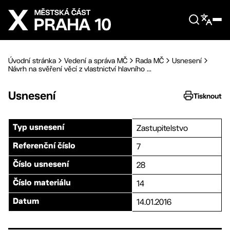
Přejít na hlavní obsah
Úvodní stránka
Vedení a správa MČ
Rada MČ
Usnesení
Návrh na svěření věcí z vlastnictví hlavního ...
Usnesení
Tisknout
Zastupitelstvo
Typ usnesení
7
Referenční číslo
28
Číslo usnesení
14
Číslo materiálu
14.01.2016
Datum