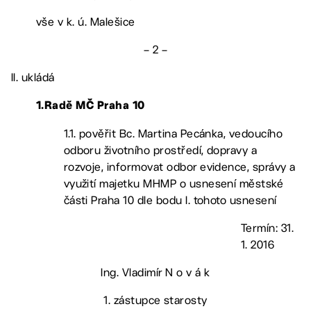
vše v k. ú. Malešice
– 2 –
II. ukládá
1.
Radě MČ Praha 10
1.1. pověřit Bc. Martina Pecánka, vedoucího
odboru životního prostředí, dopravy a
rozvoje, informovat odbor evidence, správy a
využití majetku MHMP o usnesení městské
části Praha 10 dle bodu I. tohoto usnesení
Termín: 31.
1. 2016
Ing. Vladimír N o v á k
1. zástupce starosty