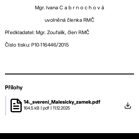
Mgr. Ivana C a b r n o c h o v á
uvolněná členka RMČ
Předkladatel: Mgr. Zoufalík, člen RMČ
Číslo tisku: P10-116446/2015
Přílohy
14._svereni_Malesicky_zamek.pdf
164.5 kB
|
pdf
|
11.12.2025