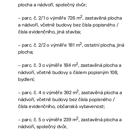
plocha a nádvoří, společný dvůr;
2
– parc. č. 2/1 o výměře 726 m
, zastavěná plocha
a nádvoří, včetně budovy bez čísla popisného /
čísla evidenčního, jiná stavba;
2
– parc. č. 2/2 o výměře 181 m
, ostatní plocha, jiná
plocha;
2
– parc. č. 3 o výměře 184 m
, zastavěná plocha a
nádvoří, včetně budovy s číslem popisným 108,
bydlení;
2
– parc. č. 4 o výměře 392 m
, zastavěná plocha a
nádvoří, včetně budovy bez čísla popisného /
čísla evidenčního, občanská vybavenost;
2
– parc. č. 5 o výměře 239 m
, zastavěná plocha a
nádvoří, společný dvůr,