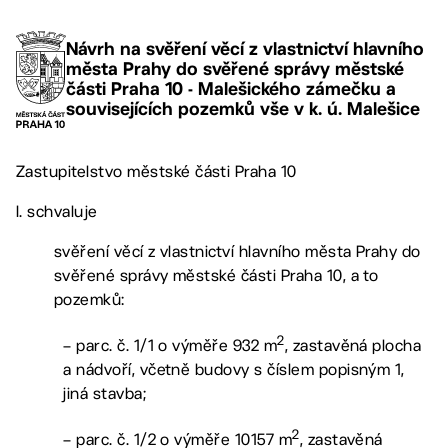
Návrh na svěření věcí z vlastnictví hlavního
města Prahy do svěřené správy městské
části Praha 10 - Malešického zámečku a
souvisejících pozemků vše v k. ú. Malešice
Zastupitelstvo městské části Praha 10
I. schvaluje
svěření věcí z vlastnictví hlavního města Prahy do
svěřené správy městské části Praha 10, a to
pozemků:
2
– parc. č. 1/1 o výměře 932 m
, zastavěná plocha
a nádvoří, včetně budovy s číslem popisným 1,
jiná stavba;
2
– parc. č. 1/2 o výměře 10157 m
, zastavěná