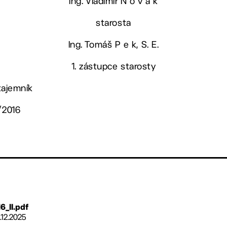
Ing. Vladimír N o v á k
starosta
Ing. Tomáš P e k, S. E.
1. zástupce starosty
 tajemník
/2016
6_II.pdf
1.12.2025