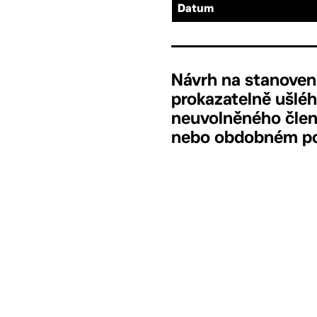
Datum
Návrh na stanovení
prokazatelně ušléh
neuvolněného člena
nebo obdobném pom