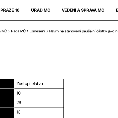
 PRAZE 10
ÚŘAD MČ
VEDENÍ A SPRÁVA MČ
a MČ
Rada MČ
Usnesení
Návrh na stanovení paušální částky jako ná
Zastupitelstvo
10
26
13