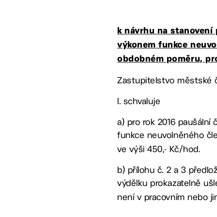
k návrhu na stanovení 
výkonem funkce neuvol
obdobném poměru, pro
Zastupitelstvo městské č
I. schvaluje
a) pro rok 2016 paušální
funkce neuvolněného čle
ve výši 450,- Kč/hod.
b) přílohu č. 2 a 3 před
výdělku prokazatelně uš
není v pracovním nebo 