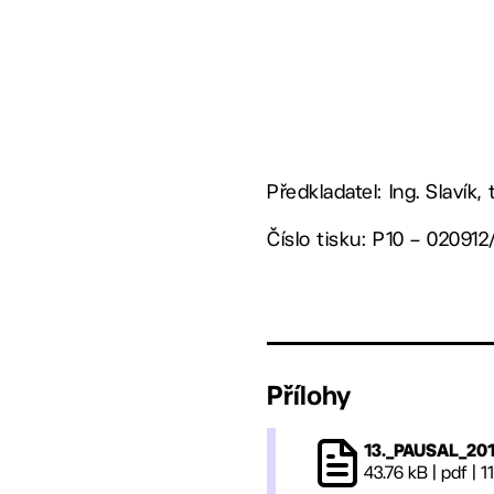
Předkladatel: Ing. Slavík,
Číslo tisku: P10 – 020912
Přílohy
13._PAUSAL_201
43.76 kB
|
pdf
|
1