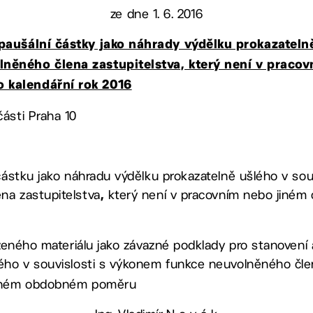
ze dne 1. 6. 2016
paušální částky jako náhrady výdělku prokazatelně
něného člena zastupitelstva, který není v praco
 kalendářní rok 2016
ásti Praha 10
 částku jako náhradu výdělku prokazatelně ušlého v so
na zastupitelstva
který není v pracovním nebo jiné
,
loženého materiálu jako závazné podklady pro stanovení
lého v souvislosti s výkonem funkce neuvolněného čle
jiném obdobném poměru