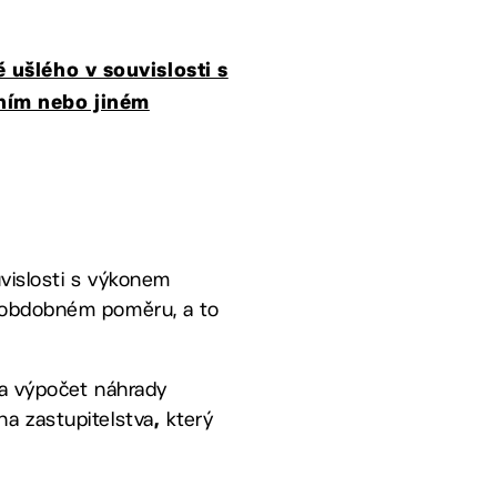
 ušlého v souvislosti s
vním nebo jiném
uvislosti s výkonem
m obdobném poměru, a to
 a výpočet náhrady
na zastupitelstva
který
,