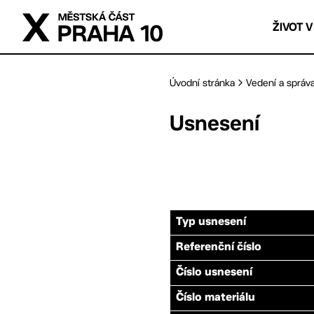
Přejít na hlavní obsah
ŽIVOT V
Úvodní stránka
Vedení a správ
Usnesení
Typ usnesení
Referenční číslo
Číslo usnesení
Číslo materiálu