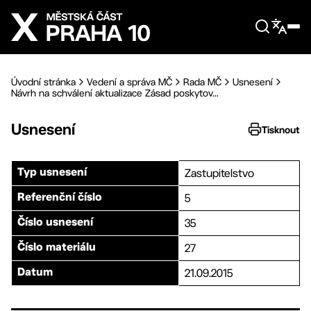
Přejít na hlavní obsah
Úvodní stránka
Vedení a správa MČ
Rada MČ
Usnesení
Návrh na schválení aktualizace Zásad poskytov...
Usnesení
Tisknout
Zastupitelstvo
Typ usnesení
5
Referenční číslo
35
Číslo usnesení
27
Číslo materiálu
21.09.2015
Datum