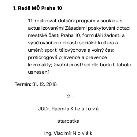
1. Radě MČ Praha 10
1.1. realizovat dotační program v souladu s
aktualizovanými Zásadami poskytování dotací
městské části Praha 10, formuláři žádosti a
vyúčtování pro oblasti sociální; kultura a
umění; sport, tělovýchova a volný čas;
protidrogová prevence a prevence
kriminality; životní prostředí dle bodu I. tohoto
usnesení
Termín: 31. 12. 2016
– 2 –
JUDr. Radmila K l e s l o v á
starostka
Ing. Vladimír N o v á k