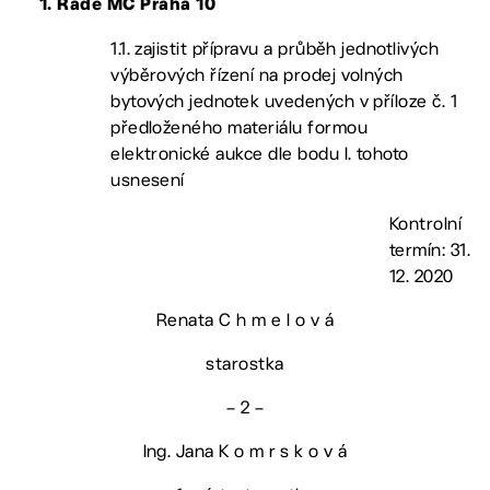
1.
Radě MČ Praha 10
1.1. zajistit přípravu a průběh jednotlivých
výběrových řízení na prodej volných
bytových jednotek uvedených v příloze č. 1
předloženého materiálu formou
elektronické aukce dle bodu I. tohoto
usnesení
Kontrolní
termín: 31.
12. 2020
Renata C h m e l o v á
starostka
– 2 –
Ing. Jana K o m r s k o v á