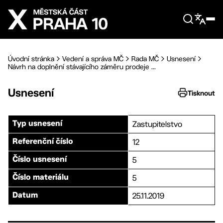
Přejít na hlavní obsah
Úvodní stránka
Vedení a správa MČ
Rada MČ
Usnesení
Návrh na doplnění stávajícího záměru prodeje ...
Usnesení
Tisknout
Zastupitelstvo
Typ usnesení
12
Referenční číslo
5
Číslo usnesení
5
Číslo materiálu
25.11.2019
Datum