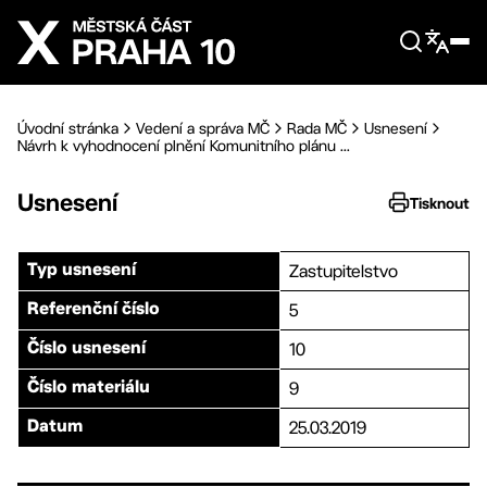
Přejít na hlavní obsah
Úvodní stránka
Vedení a správa MČ
Rada MČ
Usnesení
Návrh k vyhodnocení plnění Komunitního plánu ...
Usnesení
Tisknout
Zastupitelstvo
Typ usnesení
5
Referenční číslo
10
Číslo usnesení
9
Číslo materiálu
25.03.2019
Datum