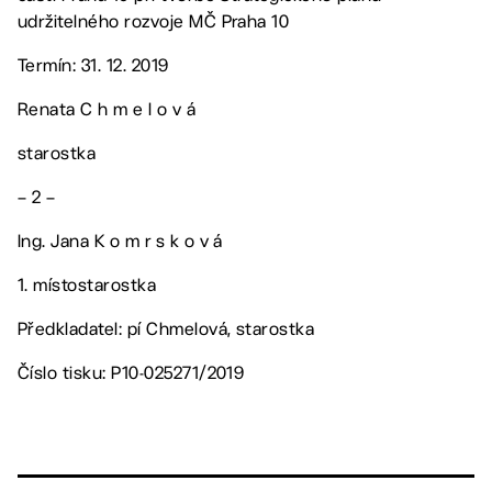
udržitelného rozvoje MČ Praha 10
Termín: 31. 12. 2019
Renata C h m e l o v á
starostka
– 2 –
Ing. Jana K o m r s k o v á
1. místostarostka
Předkladatel: pí Chmelová, starostka
Číslo tisku: P10-025271/2019