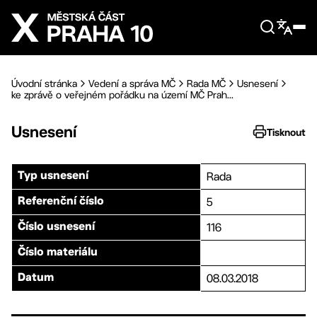
Přejít na hlavní obsah
Úvodní stránka
Vedení a správa MČ
Rada MČ
Usnesení
ke zprávě o veřejném pořádku na území MČ Prah...
Usnesení
Tisknout
Rada
Typ usnesení
5
Referenční číslo
116
Číslo usnesení
Číslo materiálu
08.03.2018
Datum