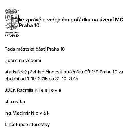
ke zprávě o veřejném pořádku na území MČ
Praha 10
Rada městské části Praha 10
I. bere na vědomí
statistický přehled činnosti strážníků OŘ MP Praha 10 za
období od 1. 10. 2015 do 31. 10. 2015
JUDr. Radmila K l e s l o v á
starostka
Ing. Vladimír N o v á k
1. zástupce starostky