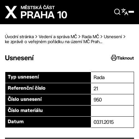
Přejít na hlavní obsah
Úvodní stránka
Vedení a správa MČ
Rada MČ
Usnesení
ke zprávě o veřejném pořádku na území MČ Prah...
Usnesení
Tisknout
Rada
Typ usnesení
21
Referenční číslo
950
Číslo usnesení
Číslo materiálu
03.11.2015
Datum