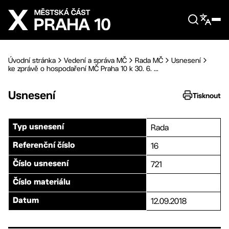
Přejít na hlavní obsah
Úvodní stránka
Vedení a správa MČ
Rada MČ
Usnesení
ke zprávě o hospodaření MČ Praha 10 k 30. 6. ...
Usnesení
Tisknout
Rada
Typ usnesení
16
Referenční číslo
721
Číslo usnesení
Číslo materiálu
12.09.2018
Datum