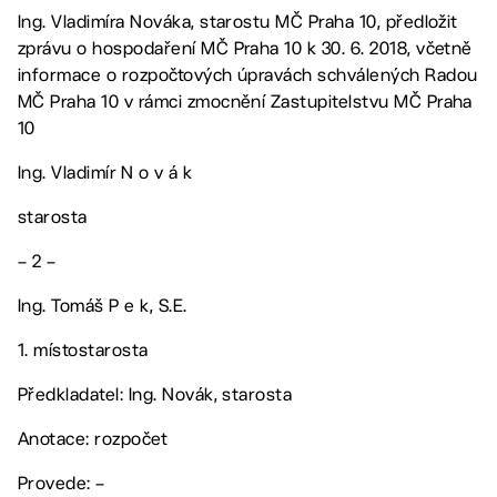
Ing. Vladimíra Nováka, starostu MČ Praha 10, předložit
zprávu o hospodaření MČ Praha 10 k 30. 6. 2018, včetně
informace o rozpočtových úpravách schválených Radou
MČ Praha 10 v rámci zmocnění Zastupitelstvu MČ Praha
10
Ing. Vladimír N o v á k
starosta
– 2 –
Ing. Tomáš P e k, S.E.
1. místostarosta
Předkladatel: Ing. Novák, starosta
Anotace: rozpočet
Provede: –