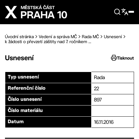
Přejít na hlavní obsah
Úvodní stránka
Vedení a správa MČ
Rada MČ
Usnesení
k žádosti o převzetí záštity nad 7. ročníkem ...
Usnesení
Tisknout
Rada
Typ usnesení
22
Referenční číslo
897
Číslo usnesení
Číslo materiálu
16.11.2016
Datum